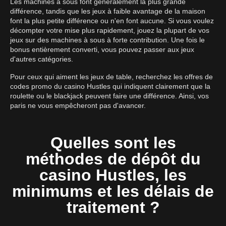
Les machines à sous font généralement la plus grande
différence, tandis que les jeux à faible avantage de la maison
font la plus petite différence ou n'en font aucune. Si vous voulez
décompter votre mise plus rapidement, jouez la plupart de vos
jeux sur des machines à sous à forte contribution. Une fois le
bonus entièrement converti, vous pouvez passer aux jeux
d'autres catégories.
Pour ceux qui aiment les jeux de table, recherchez les offres de
codes promo du casino Hustles qui indiquent clairement que la
roulette ou le blackjack peuvent faire une différence. Ainsi, vos
paris ne vous empêcheront pas d'avancer.
Quelles sont les
méthodes de dépôt du
casino Hustles, les
minimums et les délais de
traitement ?