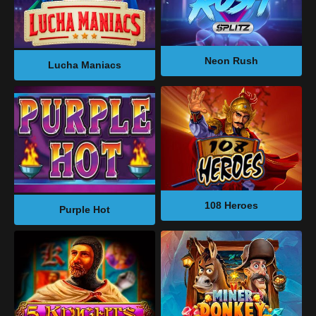
Neon Rush
Lucha Maniacs
108 Heroes
Purple Hot