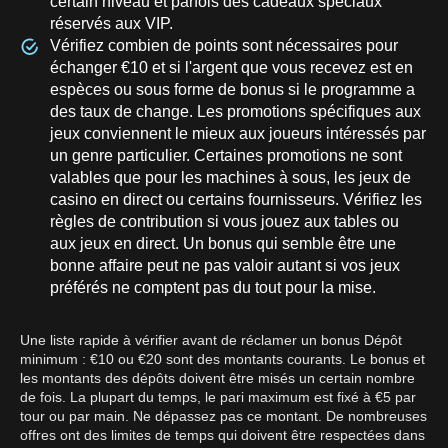
certain niveau et parfois des cadeaux spéciaux
réservés aux VIP.
Vérifiez combien de points sont nécessaires pour
échanger €10 et si l'argent que vous recevez est en
espèces ou sous forme de bonus si le programme a
des taux de change. Les promotions spécifiques aux
jeux conviennent le mieux aux joueurs intéressés par
un genre particulier. Certaines promotions ne sont
valables que pour les machines à sous, les jeux de
casino en direct ou certains fournisseurs. Vérifiez les
règles de contribution si vous jouez aux tables ou
aux jeux en direct. Un bonus qui semble être une
bonne affaire peut ne pas valoir autant si vos jeux
préférés ne comptent pas du tout pour la mise.
Une liste rapide à vérifier avant de réclamer un bonus Dépôt
minimum : €10 ou €20 sont des montants courants. Le bonus et
les montants des dépôts doivent être misés un certain nombre
de fois. La plupart du temps, le pari maximum est fixé à €5 par
tour ou par main. Ne dépassez pas ce montant. De nombreuses
offres ont des limites de temps qui doivent être respectées dans