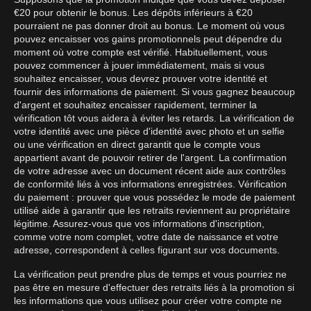
€20 pour obtenir le bonus. Les dépôts inférieurs à €20
pourraient ne pas donner droit au bonus. Le moment où vous
pouvez encaisser vos gains promotionnels peut dépendre du
moment où votre compte est vérifié. Habituellement, vous
pouvez commencer à jouer immédiatement, mais si vous
souhaitez encaisser, vous devrez prouver votre identité et
fournir des informations de paiement. Si vous gagnez beaucoup
d'argent et souhaitez encaisser rapidement, terminer la
vérification tôt vous aidera à éviter les retards. La vérification de
votre identité avec une pièce d'identité avec photo et un selfie
ou une vérification en direct garantit que le compte vous
appartient avant de pouvoir retirer de l'argent. La confirmation
de votre adresse avec un document récent aide aux contrôles
de conformité liés à vos informations enregistrées. Vérification
du paiement : prouver que vous possédez le mode de paiement
utilisé aide à garantir que les retraits reviennent au propriétaire
légitime. Assurez-vous que vos informations d'inscription,
comme votre nom complet, votre date de naissance et votre
adresse, correspondent à celles figurant sur vos documents.
La vérification peut prendre plus de temps et vous pourriez ne
pas être en mesure d'effectuer des retraits liés à la promotion si
les informations que vous utilisez pour créer votre compte ne