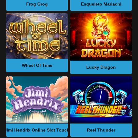
Bells on Fire
Esqueleto Mariachi
Wheel Of Time
Lucky Dragon
Jimi Hendrix Online Slot Touch
Reel Thunder