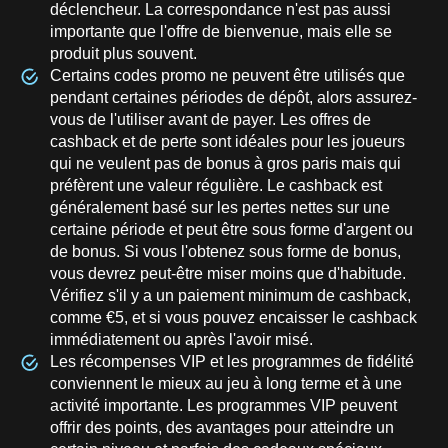
déclencheur. La correspondance n'est pas aussi
importante que l'offre de bienvenue, mais elle se
produit plus souvent.
Certains codes promo ne peuvent être utilisés que
pendant certaines périodes de dépôt, alors assurez-
vous de l'utiliser avant de payer. Les offres de
cashback et de perte sont idéales pour les joueurs
qui ne veulent pas de bonus à gros paris mais qui
préfèrent une valeur régulière. Le cashback est
généralement basé sur les pertes nettes sur une
certaine période et peut être sous forme d'argent ou
de bonus. Si vous l'obtenez sous forme de bonus,
vous devrez peut-être miser moins que d'habitude.
Vérifiez s'il y a un paiement minimum de cashback,
comme €5, et si vous pouvez encaisser le cashback
immédiatement ou après l'avoir misé.
Les récompenses VIP et les programmes de fidélité
conviennent le mieux au jeu à long terme et à une
activité importante. Les programmes VIP peuvent
offrir des points, des avantages pour atteindre un