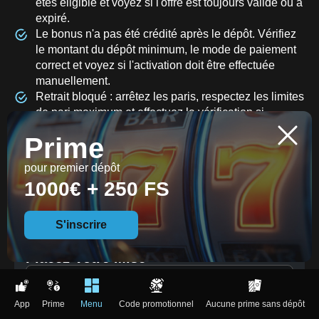
êtes éligible et voyez si l'offre est toujours valide ou a
expiré.
Le bonus n'a pas été crédité après le dépôt. Vérifiez
le montant du dépôt minimum, le mode de paiement
correct et voyez si l'activation doit être effectuée
manuellement.
Retrait bloqué : arrêtez les paris, respectez les limites
de pari maximum et effectuez la vérification si
demandé.
Prime
Pour trouver le meilleur code promo du casino Hustles pour
pour premier dépôt
votre style de jeu, comparez les exigences de mise, les
1000€ + 250 FS
montants maximum de retrait et les jeux éligibles.
S'inscrire
Placez Votre Mise
App
Prime
Menu
Code promotionnel
Aucune prime sans dépôt