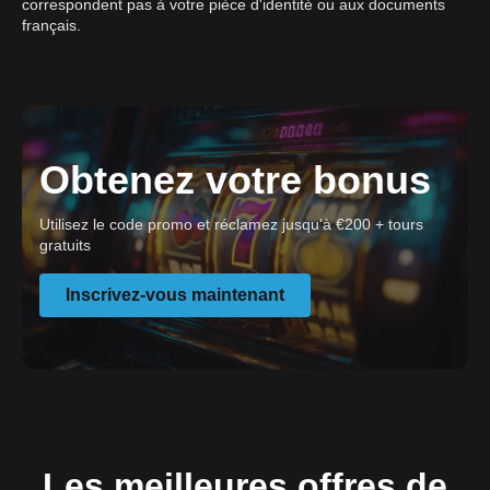
correspondent pas à votre pièce d'identité ou aux documents
français.
Obtenez votre bonus
Utilisez le code promo et réclamez jusqu'à €200 + tours
gratuits
Inscrivez-vous maintenant
Les meilleures offres de