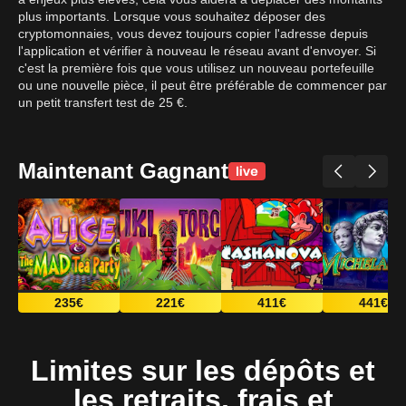
plus importants. Lorsque vous souhaitez déposer des
cryptomonnaies, vous devez toujours copier l'adresse depuis
l'application et vérifier à nouveau le réseau avant d'envoyer. Si
c'est la première fois que vous utilisez un nouveau portefeuille
ou une nouvelle pièce, il peut être préférable de commencer par
un petit transfert test de 25 €.
Maintenant Gagnant
235€
221€
411€
441€
Limites sur les dépôts et
les retraits, frais et