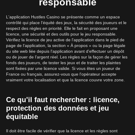
responsable
L'application Hustles Casino se présente comme un espace
contrôlé qui place l'équité des jeux, la sécurité des joueurs et le
respect des règles en priorité. Elle le fait en proposant une
licence, une sécurité et des outils pour le jeu responsable.
Vérifiez la licence de jeu active de l'application dans le pied de
page de l'application, la section « À propos » ou la page légale
du site web liée depuis l'application avant d'effectuer un dépôt
ou de jouer de l'argent réel. Les règles sur la façon de gérer les
fonds des joueurs, de tester les jeux et de traiter les plaintes
sont fixées par une licence valide. Si vous êtes un joueur de
France ou français, assurez-vous que l'opérateur accepte
vraiment votre localisation et que la licence couvre votre zone.
Ce qu'il faut rechercher : licence,
protection des données et jeu
équitable
Il doit être facile de vérifier que la licence et les règles sont