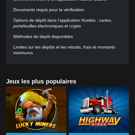
Documents requis pour la vérification
Options de dépôt dans l'application Hustles : cartes,
portefeuilles électroniques et crypto
Méthodes de dépôt disponibles
Limites sur les dépôts et les retraits, frais et montants
minimums
Jeux de casino mobile
Machines à sous
Jeux les plus populaires
Jeux de croupier en direct
Jeux jackpot
Sécurité, licence et jeu responsable
Ce qu'il faut rechercher : licence, protection des
données et jeu équitable
Points clés à rechercher