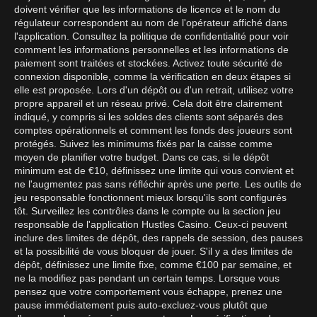
doivent vérifier que les informations de licence et le nom du
régulateur correspondent au nom de l'opérateur affiché dans
l'application. Consultez la politique de confidentialité pour voir
comment les informations personnelles et les informations de
paiement sont traitées et stockées. Activez toute sécurité de
connexion disponible, comme la vérification en deux étapes si
elle est proposée. Lors d'un dépôt ou d'un retrait, utilisez votre
propre appareil et un réseau privé. Cela doit être clairement
indiqué, y compris si les soldes des clients sont séparés des
comptes opérationnels et comment les fonds des joueurs sont
protégés. Suivez les minimums fixés par la caisse comme
moyen de planifier votre budget. Dans ce cas, si le dépôt
minimum est de €10, définissez une limite qui vous convient et
ne l'augmentez pas sans réfléchir après une perte. Les outils de
jeu responsable fonctionnent mieux lorsqu'ils sont configurés
tôt. Surveillez les contrôles dans le compte ou la section jeu
responsable de l'application Hustles Casino. Ceux-ci peuvent
inclure des limites de dépôt, des rappels de session, des pauses
et la possibilité de vous bloquer de jouer. S'il y a des limites de
dépôt, définissez une limite fixe, comme €100 par semaine, et
ne la modifiez pas pendant un certain temps. Lorsque vous
pensez que votre comportement vous échappe, prenez une
pause immédiatement puis auto-excluez-vous plutôt que