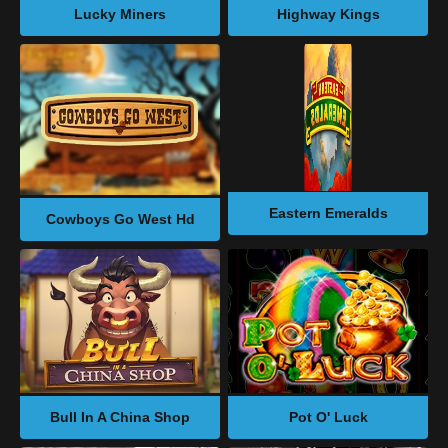
Lucky Miners
Highway Kings
Ce qu'il faut vérifier
Space Battle
Cowboys Go West Hd
Bull In A China Shop
Pot O' Luck