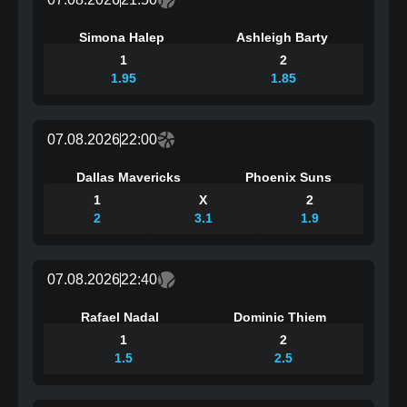
Simona Halep
Ashleigh Barty
1
2
1.95
1.85
07.08.2026
22:00
Dallas Mavericks
Phoenix Suns
1
X
2
2
3.1
1.9
07.08.2026
22:40
Rafael Nadal
Dominic Thiem
1
2
1.5
2.5