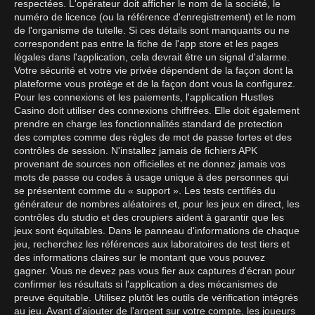
respectées. L'opérateur doit afficher le nom de la société, le
numéro de licence (ou la référence d'enregistrement) et le nom
de l'organisme de tutelle. Si ces détails sont manquants ou ne
correspondent pas entre la fiche de l'app store et les pages
légales dans l'application, cela devrait être un signal d'alarme.
Votre sécurité et votre vie privée dépendent de la façon dont la
plateforme vous protège et de la façon dont vous la configurez.
Pour les connexions et les paiements, l'application Hustles
Casino doit utiliser des connexions chiffrées. Elle doit également
prendre en charge les fonctionnalités standard de protection
des comptes comme des règles de mot de passe fortes et des
contrôles de session. N'installez jamais de fichiers APK
provenant de sources non officielles et ne donnez jamais vos
mots de passe ou codes à usage unique à des personnes qui
se présentent comme du « support ». Les tests certifiés du
générateur de nombres aléatoires et, pour les jeux en direct, les
contrôles du studio et des croupiers aident à garantir que les
jeux sont équitables. Dans le panneau d'informations de chaque
jeu, recherchez les références aux laboratoires de test tiers et
des informations claires sur le montant que vous pouvez
gagner. Vous ne devez pas vous fier aux captures d'écran pour
confirmer les résultats si l'application a des mécanismes de
preuve équitable. Utilisez plutôt les outils de vérification intégrés
au jeu. Avant d'ajouter de l'argent sur votre compte, les joueurs