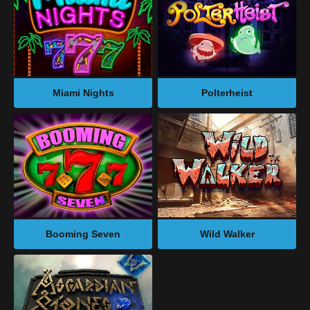
Miami Nights
Polterheist
Booming Seven
Wild Walker