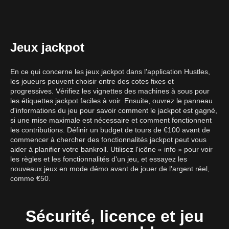
Jeux jackpot
En ce qui concerne les jeux jackpot dans l'application Hustles,
les joueurs peuvent choisir entre des cotes fixes et
progressives. Vérifiez les vignettes des machines à sous pour
les étiquettes jackpot faciles à voir. Ensuite, ouvrez le panneau
d'informations du jeu pour savoir comment le jackpot est gagné,
si une mise maximale est nécessaire et comment fonctionnent
les contributions. Définir un budget de tours de €100 avant de
commencer à chercher des fonctionnalités jackpot peut vous
aider à planifier votre bankroll. Utilisez l'icône « info » pour voir
les règles et les fonctionnalités d'un jeu, et essayez les
nouveaux jeux en mode démo avant de jouer de l'argent réel,
comme €50.
Sécurité, licence et jeu