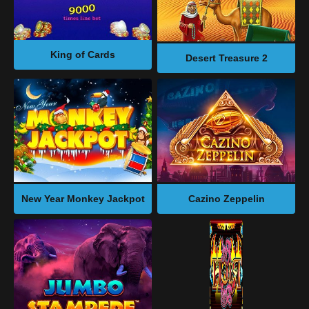
King of Cards
Desert Treasure 2
New Year Monkey Jackpot
Cazino Zeppelin