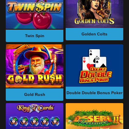
Comment Accélérer Les Paiements
Règles De Mise Pour Les Bonus : Mises Minimales Et
Pondération Des Jeux
Golden Colts
Twin Spin
Double Double Bonus Poker
Gold Rush