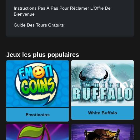
Instructions Pas À Pas Pour Réclamer L'Offre De
Bienvenue
Guide Des Tours Gratuits
Règles Concernant Les Plafonds De Gains
Qu'Est-Ce Qu'Un Code Promo Du Casino Hustles Et
Comment L'Utiliser ?
Jeux les plus populaires
Inscrivez-Vous Au Casino Hustles En Quelques Minutes
: Création Et Vérification Du Compte
Élément De Vérification : Qu'Est-Ce Qui Est
Généralement Accepté ?
Moyens De Paiement Acceptés Et Dépôt Minimum
Pour Effectuer Un Retrait Du Casino Hustles
White Buffalo
Emoticoins
Comment Le Temps De Traitement Est Divisé En Deux
Parties : Délais De Paiement, Frais Et Fonctionnement
Du Traitement