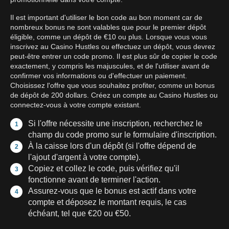
Il est important d'utiliser le bon code au bon moment car de
nombreux bonus ne sont valables que pour le premier dépôt
éligible, comme un dépôt de €10 ou plus. Lorsque vous vous
inscrivez au Casino Hustles ou effectuez un dépôt, vous devrez
peut-être entrer un code promo. Il est plus sûr de copier le code
exactement, y compris les majuscules, et de l'utiliser avant de
confirmer vos informations ou d'effectuer un paiement.
Choisissez l'offre que vous souhaitez profiter, comme un bonus
de dépôt de 200 dollars. Créez un compte au Casino Hustles ou
connectez-vous à votre compte existant.
Si l'offre nécessite une inscription, recherchez le
champ du code promo sur le formulaire d'inscription.
À la caisse lors d'un dépôt (si l'offre dépend de
l'ajout d'argent à votre compte).
Copiez et collez le code, puis vérifiez qu'il
fonctionne avant de terminer l'action.
Assurez-vous que le bonus est actif dans votre
compte et déposez le montant requis, le cas
échéant, tel que €20 ou €50.