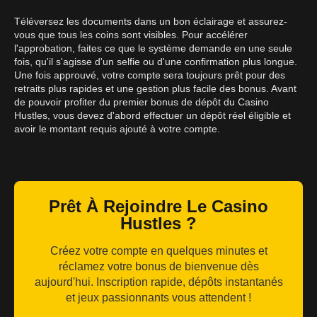
Téléversez les documents dans un bon éclairage et assurez-
vous que tous les coins sont visibles. Pour accélérer
l'approbation, faites ce que le système demande en une seule
fois, qu'il s'agisse d'un selfie ou d'une confirmation plus longue.
Une fois approuvé, votre compte sera toujours prêt pour des
retraits plus rapides et une gestion plus facile des bonus. Avant
de pouvoir profiter du premier bonus de dépôt du Casino
Hustles, vous devez d'abord effectuer un dépôt réel éligible et
avoir le montant requis ajouté à votre compte.
Prêt À Rejoindre Le Casino
Hustles ?
Créez votre compte en quelques minutes et
réclamez votre bonus de bienvenue dès
aujourd'hui. Inscription rapide, dépôts instantanés
et jeux passionnants vous attendent !