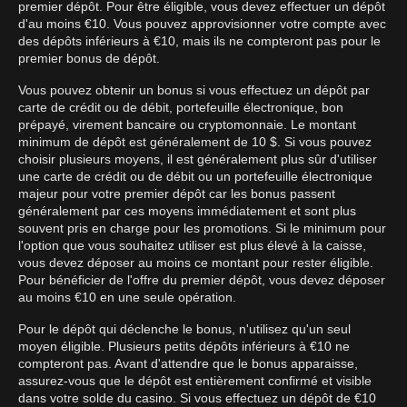
premier dépôt. Pour être éligible, vous devez effectuer un dépôt
d'au moins €10. Vous pouvez approvisionner votre compte avec
des dépôts inférieurs à €10, mais ils ne compteront pas pour le
premier bonus de dépôt.
Vous pouvez obtenir un bonus si vous effectuez un dépôt par
carte de crédit ou de débit, portefeuille électronique, bon
prépayé, virement bancaire ou cryptomonnaie. Le montant
minimum de dépôt est généralement de 10 $. Si vous pouvez
choisir plusieurs moyens, il est généralement plus sûr d'utiliser
une carte de crédit ou de débit ou un portefeuille électronique
majeur pour votre premier dépôt car les bonus passent
généralement par ces moyens immédiatement et sont plus
souvent pris en charge pour les promotions. Si le minimum pour
l'option que vous souhaitez utiliser est plus élevé à la caisse,
vous devez déposer au moins ce montant pour rester éligible.
Pour bénéficier de l'offre du premier dépôt, vous devez déposer
au moins €10 en une seule opération.
Pour le dépôt qui déclenche le bonus, n'utilisez qu'un seul
moyen éligible. Plusieurs petits dépôts inférieurs à €10 ne
compteront pas. Avant d'attendre que le bonus apparaisse,
assurez-vous que le dépôt est entièrement confirmé et visible
dans votre solde du casino. Si vous effectuez un dépôt de €10