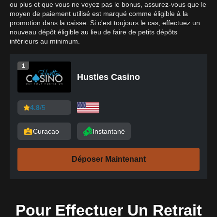
ou plus et que vous ne voyez pas le bonus, assurez-vous que le
moyen de paiement utilisé est marqué comme éligible à la
promotion dans la caisse. Si c'est toujours le cas, effectuez un
nouveau dépôt éligible au lieu de faire de petits dépôts
inférieurs au minimum.
1
Hustles Casino
4.8
/5
Curacao
Instantané
Déposer Maintenant
Pour Effectuer Un Retrait