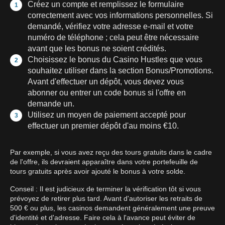
Créez un compte et remplissez le formulaire
correctement avec vos informations personnelles. Si
demandé, vérifiez votre adresse e-mail et votre
numéro de téléphone ; cela peut être nécessaire
avant que les bonus ne soient crédités.
Choisissez le bonus du Casino Hustles que vous
souhaitez utiliser dans la section Bonus/Promotions.
Avant d'effectuer un dépôt, vous devez vous
abonner ou entrer un code bonus si l'offre en
demande un.
Utilisez un moyen de paiement accepté pour
effectuer un premier dépôt d'au moins €10.
Par exemple, si vous avez reçu des tours gratuits dans le cadre
de l'offre, ils devraient apparaître dans votre portefeuille de
tours gratuits après avoir ajouté le bonus à votre solde.
Conseil : Il est judicieux de terminer la vérification tôt si vous
prévoyez de retirer plus tard. Avant d'autoriser les retraits de
500 € ou plus, les casinos demandent généralement une preuve
d'identité et d'adresse. Faire cela à l'avance peut éviter de