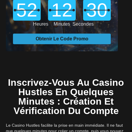
52
12
28
Heures
Minutes
Secondes
Obtenir Le Code Promo
Inscrivez-Vous Au Casino
Hustles En Quelques
Minutes : Création Et
Vérification Du Compte
Le Casino Hustles facilite la prise en main immédiate. Il ne faut
que quelques minutes pour créer un compte, puis vous pouvez