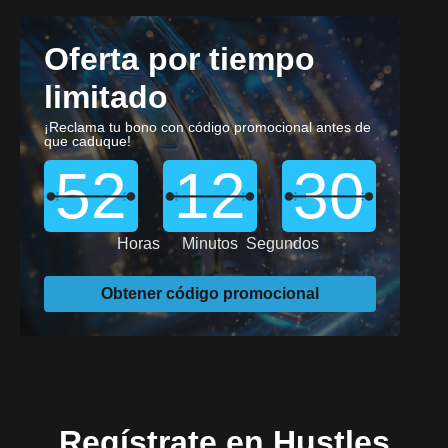
Oferta por tiempo
limitado
¡Reclama tu bono con código promocional antes de
que caduque!
52
12
28
Horas
Minutos
Segundos
Obtener código promocional
Regístrate en Hustles