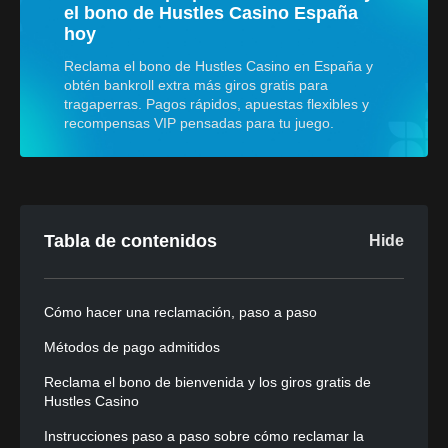
el bono de Hustles Casino España
hoy
Reclama el bono de Hustles Casino en España y
obtén bankroll extra más giros gratis para
tragaperras. Pagos rápidos, apuestas flexibles y
recompensas VIP pensadas para tu juego.
Tabla de contenidos
Hide
Cómo hacer una reclamación, paso a paso
Métodos de pago admitidos
Reclama el bono de bienvenida y los giros gratis de
Hustles Casino
Instrucciones paso a paso sobre cómo reclamar la