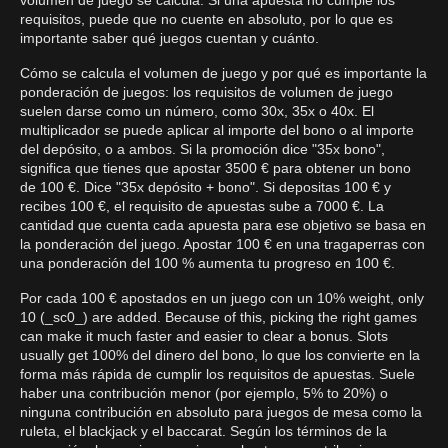
requisitos, puede que no cuente en absoluto, por lo que es
importante saber qué juegos cuentan y cuánto.
Cómo se calcula el volumen de juego y por qué es importante la
ponderación de juegos: los requisitos de volumen de juego
suelen darse como un número, como 30x, 35x o 40x. El
multiplicador se puede aplicar al importe del bono o al importe
del depósito, o a ambos. Si la promoción dice "35x bono",
significa que tienes que apostar 3500 € para obtener un bono
de 100 €. Dice "35x depósito + bono". Si depositas 100 € y
recibes 100 €, el requisito de apuestas sube a 7000 €. La
cantidad que cuenta cada apuesta para ese objetivo se basa en
la ponderación del juego. Apostar 100 € en una tragaperras con
una ponderación del 100 % aumenta tu progreso en 100 €.
Por cada 100 € apostados en un juego con un 10% weight, only
10 (_sc0_) are added. Because of this, picking the right games
can make it much faster and easier to clear a bonus. Slots
usually get 100% del dinero del bono, lo que los convierte en la
forma más rápida de cumplir los requisitos de apuestas. Suele
haber una contribución menor (por ejemplo, 5% to 20%) o
ninguna contribución en absoluto para juegos de mesa como la
ruleta, el blackjack y el baccarat. Según los términos de la