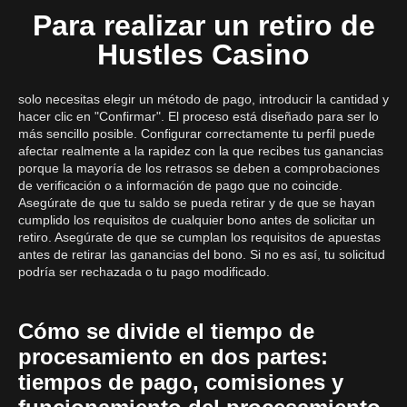
Para realizar un retiro de
Hustles Casino
solo necesitas elegir un método de pago, introducir la cantidad y
hacer clic en "Confirmar". El proceso está diseñado para ser lo
más sencillo posible. Configurar correctamente tu perfil puede
afectar realmente a la rapidez con la que recibes tus ganancias
porque la mayoría de los retrasos se deben a comprobaciones
de verificación o a información de pago que no coincide.
Asegúrate de que tu saldo se pueda retirar y de que se hayan
cumplido los requisitos de cualquier bono antes de solicitar un
retiro. Asegúrate de que se cumplan los requisitos de apuestas
antes de retirar las ganancias del bono. Si no es así, tu solicitud
podría ser rechazada o tu pago modificado.
Cómo se divide el tiempo de
procesamiento en dos partes:
tiempos de pago, comisiones y