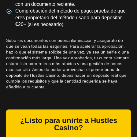
con un documento reciente.
Comprobación del método de pago: prueba de que
eres propietario del método usado para depositar
€20+ (si es necesario).
Sube los documentos con buena iluminación y asegúrate de
que se vean todas las esquinas. Para acelerar la aprobación,
haz lo que el sistema solicite de una vez, ya sea un selfie o una
confirmación más larga. Una vez aprobados, tu cuenta siempre
estará lista para retiros más rápidos y una gestión de bonos
más sencilla. Antes de poder aprovechar el primer bono de
depósito de Hustles Casino, debes hacer un depósito real que
cumpla los requisitos y que la cantidad requerida se haya
añadido a tu cuenta.
¿Listo para unirte a Hustles
Casino?