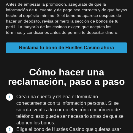
Antes de empezar la promoción, asegúrate de que la
información de tu cuenta y de pago sea correcta y de que hayas
hecho el depósito mínimo. Si el bono no aparece después de
hacer un depósito, revisa primero la sección de bonos de tu
perfil. La mayoría de los casinos exigen que aceptes los
términos y condiciones antes de permitirte depositar dinero.
Reclama tu bono de Hustles Casino ahora
Cómo hacer una
reclamación, paso a paso
Crea una cuenta y rellena el formulario
correctamente con tu información personal. Si se
solicita, verifica tu correo electrónico y número de
teléfono; esto puede ser necesario antes de que se
abonen los bonos.
Elige el bono de Hustles Casino que quieras usar