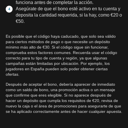
funciona antes de completar la acción.
Asegúrate de que el bono esté activo en tu cuenta y
deposita la cantidad requerida, si la hay, como €20 o
€50.
Es posible que el código haya caducado, que solo sea válido
para ciertos métodos de pago o que necesite un depósito
mínimo más alto de €30. Si el código sigue sin funcionar,
comprueba estos factores comunes. Recuerda usar el código
correcto para tu tipo de cuenta y región, ya que algunas
campañas están limitadas por ubicación. Por ejemplo, los
jugadores en España pueden solo poder obtener ciertas
ofertas.
Después de aceptar el bono, debería aparecer de inmediato
como un saldo de bono, una promoción activa o un mensaje
que confirme que eres elegible. Si no aparece después de
hacer un depósito que cumpla los requisitos de €20, revisa de
nuevo la caja o el área de promociones para asegurarte de que
se ha aplicado correctamente antes de hacer cualquier apuesta.