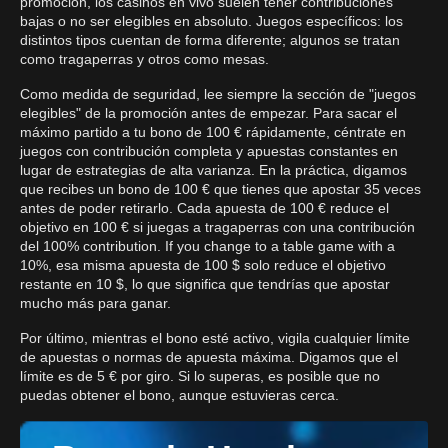
promoción, los casinos en vivo suelen tener contribuciones
bajas o no ser elegibles en absoluto. Juegos específicos: los
distintos tipos cuentan de forma diferente; algunos se tratan
como tragaperras y otros como mesas.
Como medida de seguridad, lee siempre la sección de "juegos
elegibles" de la promoción antes de empezar. Para sacar el
máximo partido a tu bono de 100 € rápidamente, céntrate en
juegos con contribución completa y apuestas constantes en
lugar de estrategias de alta varianza. En la práctica, digamos
que recibes un bono de 100 € que tienes que apostar 35 veces
antes de poder retirarlo. Cada apuesta de 100 € reduce el
objetivo en 100 € si juegas a tragaperras con una contribución
del 100% contribution. If you change to a table game with a
10%, esa misma apuesta de 100 $ solo reduce el objetivo
restante en 10 $, lo que significa que tendrías que apostar
mucho más para ganar.
Por último, mientras el bono esté activo, vigila cualquier límite
de apuestas o normas de apuesta máxima. Digamos que el
límite es de 5 € por giro. Si lo superas, es posible que no
puedas obtener el bono, aunque estuvieras cerca.