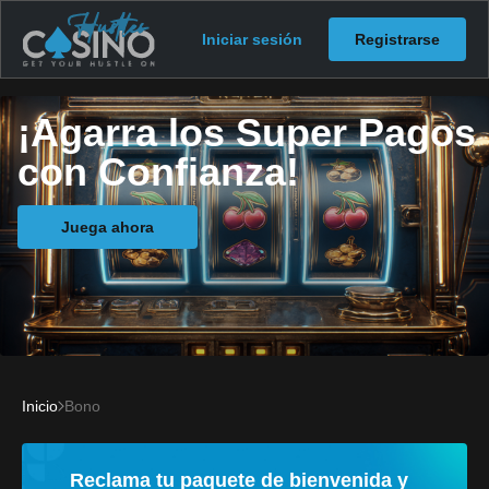
Iniciar sesión
Registrarse
¡Agarra los Super Pagos
con Confianza!
Juega ahora
Inicio
Bono
Reclama tu paquete de bienvenida y