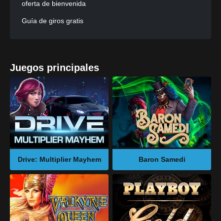
oferta de bienvenida
Guía de giros gratis
Normas sobre límites de ganancias
¿Qué es un código promocional de Hustles Casino y
cómo lo uso?
Juegos principales
Regístrate en Hustles Casino en minutos: creación y
verificación de cuenta
Elemento de verificación: ¿qué se suele aceptar?
Métodos de pago admitidos y depósito mínimo
Para realizar un retiro de Hustles Casino
Drive: Multiplier Mayhem
Baron Samedi
Cómo se divide el tiempo de procesamiento en dos
partes: tiempos de pago, comisiones y funcionamiento
del procesamiento
Cómo acelerar los pagos
Normas de apuestas para bonos: apuestas mínimas y