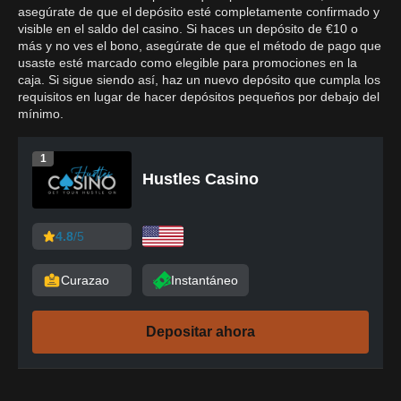
asegúrate de que el depósito esté completamente confirmado y
visible en el saldo del casino. Si haces un depósito de €10 o
más y no ves el bono, asegúrate de que el método de pago que
usaste esté marcado como elegible para promociones en la
caja. Si sigue siendo así, haz un nuevo depósito que cumpla los
requisitos en lugar de hacer depósitos pequeños por debajo del
mínimo.
1
Hustles Casino
4.8
/5
Curazao
Instantáneo
Depositar ahora