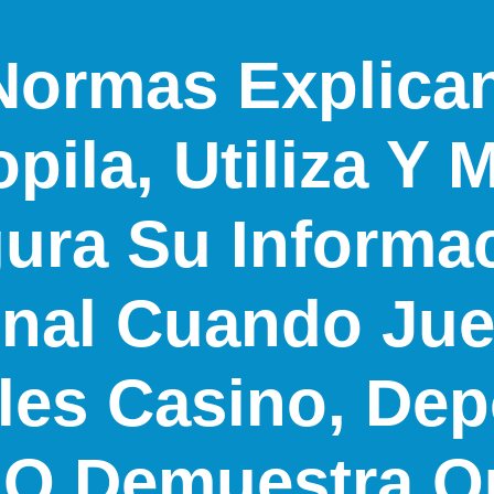
Normas Explic
pila, Utiliza Y 
ura Su Informa
nal Cuando Ju
les Casino, Dep
 O Demuestra Q