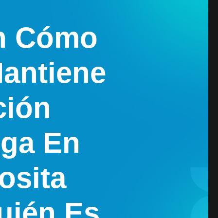
an Cómo
Mantiene
ción
ega En
osita
uién Es