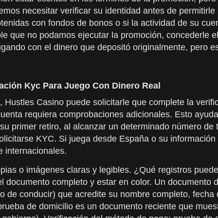
s necesitar verificar su identidad antes de permitirle 
obtenidas con fondos de bonos o si la actividad de su cu
le que no podamos ejecutar la promoción, concederle el 
ugando con el dinero que depositó originalmente, pero e
cación Kyc Para Juego Con Dinero Real
l, Hustles Casino puede solicitarle que complete la veri
a cuenta requiera comprobaciones adicionales. Esto ayud
r su primer retiro, al alcanzar un determinado número de
licitarse KYC. Si juega desde España o su información 
e internacionales.
copias o imágenes claras y legibles. ¿Qué registros pue
r el documento completo y estar en color. Un documento d
so de conducir) que acredite su nombre completo, fech
 prueba de domicilio es un documento reciente que muest