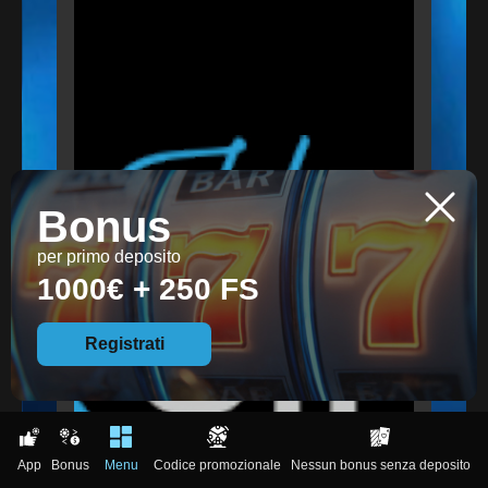
Bonus
per primo deposito
1000€ + 250 FS
Registrati
App
Bonus
Menu
Codice promozionale
Nessun bonus senza deposito