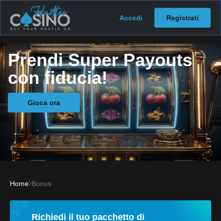
Accedi
Registrati
Prendi Super Payouts
con fiducia!
Gioca ora
Home
Bonus
Richiedi il tuo pacchetto di