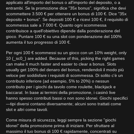
applicato all'importo del bonus o all'importo del deposito, o a
entrambi. Se la promozione dice "35x bonus", significa che devi
scommettere 3.500 € per ottenere un bonus di 100 €. Dice "35x
deposito + bonus". Se depositi 100 € e ricevi 100 €, il requisito di
scommessa sale a 7.000 €. Quanto ogni scommessa
contribuisce a quell'obiettivo dipende dalla ponderazione del
gioco. Puntare 100 € su una slot con ponderazione del 100%
aumenta il tuo progresso di 100 €.
Per ogni 100 € scommessi su un gioco con un 10% weight, only
10 (_sc0_) are added. Because of this, picking the right games
can make it much faster and easier to clear a bonus. Slots
usually get 100% del denaro del bonus, rendendoli il modo più
veloce per soddisfare i requisiti di scommessa. Di solito c'è un
contributo inferiore (ad esempio, 5% to 20%) o nessun
contributo per i giochi da tavolo come roulette, blackjack e
baccarat. In base ai termini della promozione, i casinò live
hanno spesso contributi bassi o non sono idonei. Giochi specifici
—tipi diversi contano diversamente; alcuni sono trattati come
slot e altri come tavoli.
Come misura di sicurezza, leggi sempre la sezione "giochi
idonei" della promozione prima di iniziare. Per sfruttare al
massimo il tuo bonus di 100 € rapidamente, concentrati su