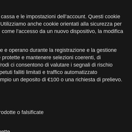
a cassa e le impostazioni dell’account. Questi cookie
. Utilizziamo anche cookie orientati alla sicurezza per
bili come l’accesso da un nuovo dispositivo, la modifica
e e operano durante la registrazione e la gestione
 protette e mantenere selezioni coerenti, di
odi ci consentono di valutare i segnali di rischio
etuti falliti limitati e traffico automatizzato
empio un deposito di €100 o una richiesta di prelievo.
odotte o falsificate
pette