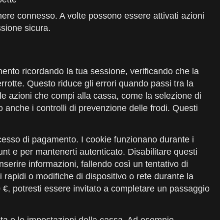
manere connesso. A volte possono essere attivati azioni
sione sicura.
mento ricordando la tua sessione, verificando che la
otte. Questo riduce gli errori quando passi tra la
le azioni che compi alla cassa, come la selezione di
anche i controlli di prevenzione delle frodi. Questi
rocesso di pagamento. I cookie funzionano durante i
unt e per mantenerti autenticato. Disabilitare questi
erire informazioni, fallendo così un tentativo di
ti rapidi o modifiche di dispositivo o rete durante la
€, potresti essere invitato a completare un passaggio