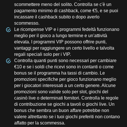
scommettere meno del solito. Controlla se c'è un
pagamento minimo di cashback, come €5, e se puoi
incassare il cashback subito o dopo averlo
scommesso.
Le ricompense VIP e i programmi fedeltà funzionano
meglio per il gioco a lungo termine e un'attività
elevata. I programmi VIP possono offrire punti,
vantaggi per raggiungere un certo livello e talvolta
regali speciali solo per i VIP.
Controlla quanti punti sono necessari per cambiare
€10 e se i soldi che ricevi sono in contanti o come
bonus se il programma ha tassi di cambio. Le
promozioni specifiche per gioco funzionano meglio
per i giocatori interessati a un certo genere. Alcune
promozioni sono valide solo per slot, giochi del
casinò live o determinati fornitori. Controlla le regole
di contribuzione se giochi a tavoli o giochi live. Un
bonus che sembra un buon affare potrebbe non
valere altrettanto se i tuoi giochi preferiti non contano
affatto per la scommessa.