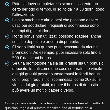
Potresti dover completare la scommessa entro un
certo periodo di tempo, di solito da 7 a 30 giorni dopo
l'attivazione.
Le slot machine e altri giochi che possono essere
usati per soddisfare i requisiti di scommessa sono
esempi di giochi idonei.
I fondi bonus non utilizzati possono scadere, anche
se il tuo deposito è ancora disponibile.
Ci sono limiti su quanto puoi incassare da alcune
promozioni. Ad esempio, puoi incassare solo fino a
500 € da alcuni bonus.
Se una promozione ha sia giri gratuiti sia un bonus di
deposito, trattali come due cose separate. Le vincite
dai giri gratuiti possono trasformarsi in fondi bonus
con i propri requisiti di scommessa, come 20x sulle
vincite dai giri gratuiti, mentre il bonus di deposito
può avere un moltiplicatore diverso.
Consiglio: assicurati che la tua scommessa sia ben al di sotto di
qualsiasi regola di puntata massima fino al termine della