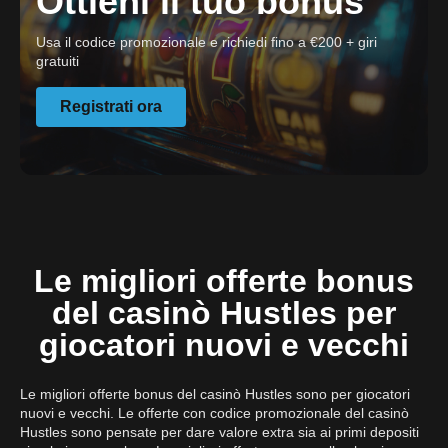
Ottieni il tuo bonus
Usa il codice promozionale e richiedi fino a €200 + giri
gratuiti
Registrati ora
Le migliori offerte bonus
del casinò Hustles per
giocatori nuovi e vecchi
Le migliori offerte bonus del casinò Hustles sono per giocatori
nuovi e vecchi. Le offerte con codice promozionale del casinò
Hustles sono pensate per dare valore extra sia ai primi depositi