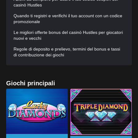
casinò Hustles
Quando ti registri e verifichi il tuo account con un codice
promozionale
Le migliori offerte bonus del casinò Hustles per giocatori
nuovi e vecchi
Regole di deposito e prelievo, termini del bonus e tassi
di contribuzione dei giochi
Quali sono i metodi di deposito del casinò Hustles, i
minimi e i tempi di elaborazione?
Giochi principali
Codice promozionale per il casinò Hustles
Passi per usare un codice coupon del casinò Hustles
Problema: cosa fare?