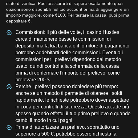
stato di verifica. Puoi assicurarti di sapere esattamente quali
opzioni sono disponibili nel tuo account prima di aggiungere un
importo maggiore, come €100. Per testare la cassa, puoi prima
depositare €.
Commissioni: il più delle volte, il casinò Hustles
cerca di mantenere basse le commissioni di
deposito, ma la tua banca o il fornitore di pagamento
potrebbe addebitarti delle commissioni. Eventuali
commissioni per i prelievi dipendono dal metodo
usato, quindi controlla la schermata della cassa
prima di confermare l'importo del prelievo, come
prelevare 200 $.
Perché i prelievi possono richiedere più tempo:
anche se un metodo ti permette di ottenere i soldi
rapidamente, le richieste potrebbero dover aspettare
in coda per controlli di sicurezza. Questo accade più
spesso quando effettui il tuo primo prelievo o quando
cambi il modo in cui paghi.
Prima di autorizzare un prelievo, soprattutto uno
superiore a 500 €, potrebbe essere richiesta la