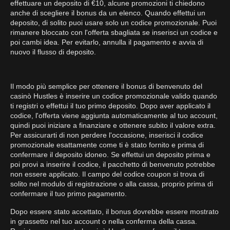
effettuare un deposito di €10, alcune promozioni ti chiedono
anche di scegliere il bonus da un elenco. Quando effettui un
deposito, di solito puoi usare solo un codice promozionale. Puoi
rimanere bloccato con l'offerta sbagliata se inserisci un codice e
poi cambi idea. Per evitarlo, annulla il pagamento e avvia di
nuovo il flusso di deposito.
Il modo più semplice per ottenere il bonus di benvenuto del
casinò Hustles è inserire un codice promozionale valido quando
ti registri o effettui il tuo primo deposito. Dopo aver applicato il
codice, l'offerta viene aggiunta automaticamente al tuo account,
quindi puoi iniziare a finanziare e ottenere subito il valore extra.
Per assicurarti di non perdere l'occasione, inserisci il codice
promozionale esattamente come ti è stato fornito e prima di
confermare il deposito idoneo. Se effettui un deposito prima e
poi provi a inserire il codice, il pacchetto di benvenuto potrebbe
non essere applicato. Il campo del codice coupon si trova di
solito nel modulo di registrazione o alla cassa, proprio prima di
confermare il tuo primo pagamento.
Dopo essere stato accettato, il bonus dovrebbe essere mostrato
in grassetto nel tuo account o nella conferma della cassa.