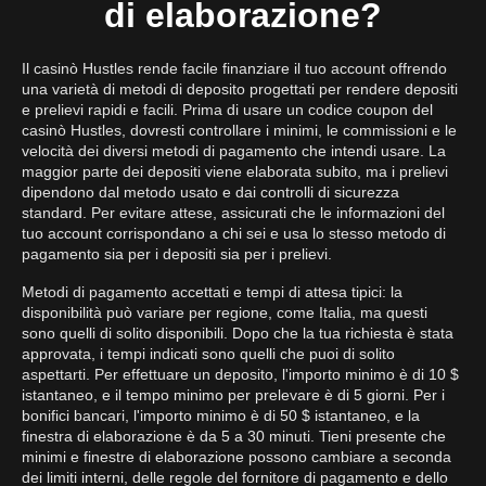
di elaborazione?
Il casinò Hustles rende facile finanziare il tuo account offrendo
una varietà di metodi di deposito progettati per rendere depositi
e prelievi rapidi e facili. Prima di usare un codice coupon del
casinò Hustles, dovresti controllare i minimi, le commissioni e le
velocità dei diversi metodi di pagamento che intendi usare. La
maggior parte dei depositi viene elaborata subito, ma i prelievi
dipendono dal metodo usato e dai controlli di sicurezza
standard. Per evitare attese, assicurati che le informazioni del
tuo account corrispondano a chi sei e usa lo stesso metodo di
pagamento sia per i depositi sia per i prelievi.
Metodi di pagamento accettati e tempi di attesa tipici: la
disponibilità può variare per regione, come Italia, ma questi
sono quelli di solito disponibili. Dopo che la tua richiesta è stata
approvata, i tempi indicati sono quelli che puoi di solito
aspettarti. Per effettuare un deposito, l'importo minimo è di 10 $
istantaneo, e il tempo minimo per prelevare è di 5 giorni. Per i
bonifici bancari, l'importo minimo è di 50 $ istantaneo, e la
finestra di elaborazione è da 5 a 30 minuti. Tieni presente che
minimi e finestre di elaborazione possono cambiare a seconda
dei limiti interni, delle regole del fornitore di pagamento e dello