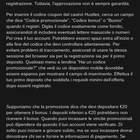
registrazione. Tuttavia, l'approvazione non è sempre garantita.
Per inserire il codice coupon del casinò Hustles, cerca un campo
che dice "Codice promozionale", "Codice bonus" o "Buono"
quando ti registri. Digita il codice esattamente come fornito,
assicurandoti di includere eventuali lettere maiuscole o numeri.
Poi crea il tuo account. Potrebbero esserci spazi extra all'inizio o
alla fine del codice che devi controllare attentamente. Per
evitare problemi di tracciamento, assicurati di usare la stessa
sessione del browser sia per la registrazione sia per il primo
deposito. Qualsiasi menu a tendina "Hai un codice
promozionale?" che vedi su un dispositivo mobile dovrebbe
essere espanso per mostrare il campo di inserimento. Effettua il
tuo primo deposito che soddisfa i requisiti minimi dell'offerta
dopo esserti registrato.
Supponiamo che la promozione dica che devi depositare €20
per ottenere il bonus. I depositi inferiori a €20 potrebbero non
ricevere il bonus. Quando puoi incassare le vincite promozionali
può dipendere da quando il tuo account viene verificato. Di
solito puoi iniziare a giocare subito, ma se vuoi incassare dovrai
dimostrare chi sei e fornire le informazioni di pagamento. Se