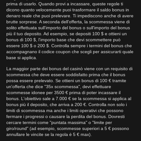
prima di usarlo. Quando provi a incassare, queste regole ti
dicono quanto velocemente puoi trasformare il saldo bonus in
denaro reale che puoi prelevare. Ti impediscono anche di avere
brutte sorprese. A seconda dell'offerta, la scommessa viene di
solito effettuata sull'importo del bonus o sull'importo del bonus
più il tuo deposito. Ad esempio, se depositi 100 $ e ottieni un
bonus di 100 $, l'importo base che devi scommettere può
essere 100 $ o 200 $. Controlla sempre i termini del bonus che
accompagnano il codice coupon che scegli per assicurarti quale
base si applica.
La maggior parte dei bonus del casinò viene con un requisito di
scommessa che deve essere soddisfatto prima che il bonus
possa essere prelevato. Se ottieni un bonus di 100 € tramite
un'offerta che dice "35x scommessa", devi effettuare
scommesse idonee per 3500 € prima di poter incassare il
bonus. L'obiettivo sale a 7.000 € se la scommessa si applica al
bonus più il deposito, che arriva a 200 €. Controlla non solo i
limiti di scommessa ma anche i limiti operativi che possono
fermare i progressi o causare la perdita del bonus. Dovresti
cercare termini come "puntata massima" o "limite per
giro/round" (ad esempio, scommesse superiori a 5 € possono
annullare le vincite se la regola è 5 € max).