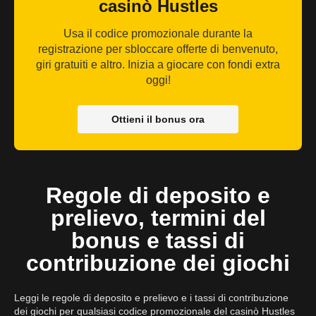
casinò Hustles
Usa il codice promozionale durante la
registrazione per sbloccare offerte di benvenuto,
giri gratuiti e altro. Inizia a giocare con fondi extra
oggi!
Ottieni il bonus ora
Regole di deposito e
prelievo, termini del
bonus e tassi di
contribuzione dei giochi
Leggi le regole di deposito e prelievo e i tassi di contribuzione
dei giochi per qualsiasi codice promozionale del casinò Hustles