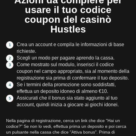
Azioni da compiere per
usare il tuo codice
coupon del casinò
Hustles
Crea un account e compila le informazioni di base
richieste.
Scegli un modo per pagare aprendo la cassa.
Come mostrato sul modulo, inserisci il codice
coupon nel campo appropriato, sia al momento della
registrazione sia prima di confermare il tuo deposito.
Se i termini della promozione sono soddisfatti,
effettua un deposito idoneo di almeno €10.
Assicurati che il bonus sia stato aggiunto al tuo
account, quindi inizia a giocare ai giochi idonei.
Nella pagina di registrazione, cerca un link che dice "Hai un
codice?" Se non lo vedi, effettua prima un deposito e poi cerca
un pulsante nella cassa che dice "Attiva bonus". Prima di