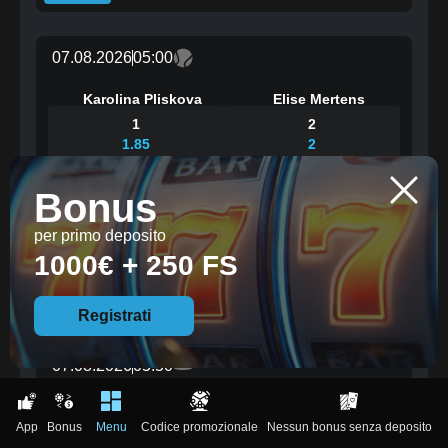
07.08.2026
05:00
Karolina Pliskova
Elise Mertens
1
2
1.85
2
Bonus
07.08.2026
17:40
per primo deposito
Wolfsburg
Eintracht Frankfurt
1000€ + 250 FS
1
X
2
2.15
3.25
2.9
Registrati
07.08.2026
05:50
Columbus Blue Jackets
Buffalo Sabres
App
Bonus
Menu
Codice promozionale
Nessun bonus senza deposito
1
X
2