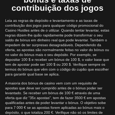
contribuição dos jogos
Leia as regras de depósito e levantamento e as taxas de
contribuição dos jogos para qualquer código promocional do
Casino Hustles antes de o utilizar. Quando tentar levantar, estas
regras dizem-lhe quão rapidamente pode transformar o seu
saldo de bónus em dinheiro real que pode levantar. Também o
impedem de ter surpresas desagradáveis. Dependendo da
oferta, as apostas são normalmente feitas no valor do bónus ou
no valor do bónus mais o seu depósito. Por exemplo, se
depositar 100 $ e receber um bónus de 100 $, o valor base que
tem de apostar pode ser 100 $ ou 200 $. Verifique sempre os
termos do bónus que vêm com o código do cupão que escolher
para garantir qual base se aplica.
A maioria dos bónus de casino vem com um requisito de
apostas que deve ser cumprido antes de o bónus poder ser
levantado. Se receber um bónus de 100 € através de uma
oferta que diz "35x apostas", tem de fazer 3500 € em apostas
qualificadas antes de poder levantar o bónus. O objetivo sobe
para 7 000 € se as apostas forem aplicadas ao bónus mais o
depósito, o que totaliza 200 €. Verifique não só os limites de