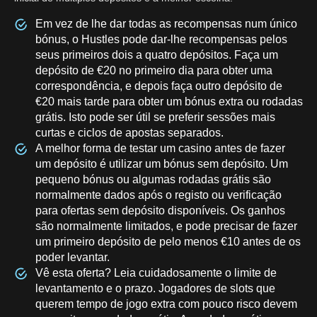
Em vez de lhe dar todas as recompensas num único
bónus, o Hustles pode dar-lhe recompensas pelos
seus primeiros dois a quatro depósitos. Faça um
depósito de €20 no primeiro dia para obter uma
correspondência, e depois faça outro depósito de
€20 mais tarde para obter um bónus extra ou rodadas
grátis. Isto pode ser útil se preferir sessões mais
curtas e ciclos de apostas separados.
A melhor forma de testar um casino antes de fazer
um depósito é utilizar um bónus sem depósito. Um
pequeno bónus ou algumas rodadas grátis são
normalmente dados após o registo ou verificação
para ofertas sem depósito disponíveis. Os ganhos
são normalmente limitados, e pode precisar de fazer
um primeiro depósito de pelo menos €10 antes de os
poder levantar.
Vê esta oferta? Leia cuidadosamente o limite de
levantamento e o prazo. Jogadores de slots que
querem tempo de jogo extra com pouco risco devem