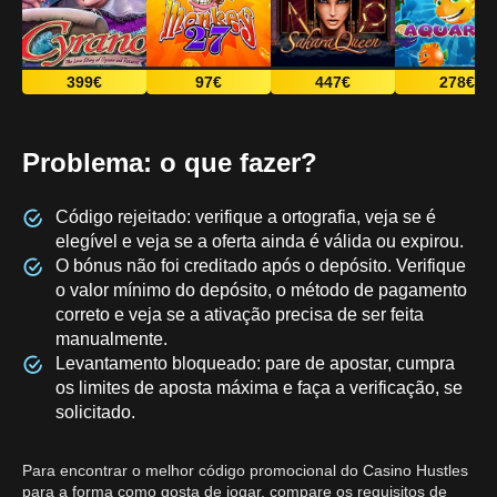
399€
97€
447€
278€
Problema: o que fazer?
Código rejeitado: verifique a ortografia, veja se é
elegível e veja se a oferta ainda é válida ou expirou.
O bónus não foi creditado após o depósito. Verifique
o valor mínimo do depósito, o método de pagamento
correto e veja se a ativação precisa de ser feita
manualmente.
Levantamento bloqueado: pare de apostar, cumpra
os limites de aposta máxima e faça a verificação, se
solicitado.
Para encontrar o melhor código promocional do Casino Hustles
para a forma como gosta de jogar, compare os requisitos de