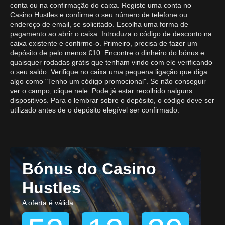
conta ou na confirmação do caixa. Registe uma conta no
Casino Hustles e confirme o seu número de telefone ou
endereço de email, se solicitado. Escolha uma forma de
pagamento ao abrir o caixa. Introduza o código de desconto na
caixa existente e confirme-o. Primeiro, precisa de fazer um
depósito de pelo menos €10. Encontre o dinheiro do bónus e
quaisquer rodadas grátis que tenham vindo com ele verificando
o seu saldo. Verifique no caixa uma pequena ligação que diga
algo como "Tenho um código promocional". Se não conseguir
ver o campo, clique nele. Pode já estar recolhido nalguns
dispositivos. Para o lembrar sobre o depósito, o código deve ser
utilizado antes de o depósito elegível ser confirmado.
Bónus do Casino
Hustles
A oferta é válida: