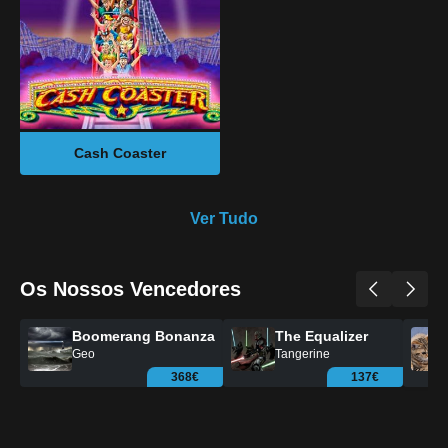
Cash Coaster
Ver Tudo
Os Nossos Vencedores
Boomerang Bonanza
The Equalizer
Geo
Tangerine
368€
137€