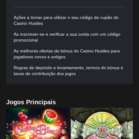
Ações a tomar para utilizar o seu código de cupão do
Casino Hustles
Ao inscrever-se e verificar a sua conta com um código
promocional
As melhores ofertas de bónus do Casino Hustles para
jogadores novos e antigos
Regras de depósito e levantamento, termos do bónus e
taxas de contribuição dos jogos
Quais são os métodos de depósito do Casino Hustles,
mínimos e tempos de processamento?
Jogos Principais
Código promocional para o Casino Hustles
Passos para utilizar um código de cupão do Casino
Hustles
Problema: o que fazer?