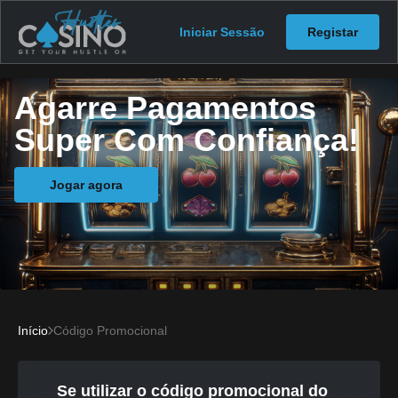
Iniciar Sessão
Registar
Agarre Pagamentos
Super Com Confiança!
Jogar agora
Início
Código Promocional
Se utilizar o código promocional do