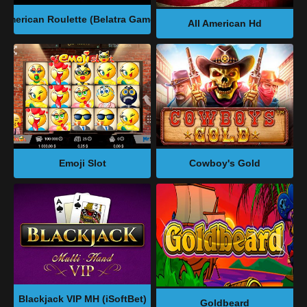
American Roulette (Belatra Games)
All American Hd
Emoji Slot
Cowboy's Gold
Blackjack VIP MH (iSoftBet)
Goldbeard