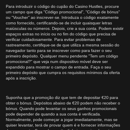
Para introduzir o código do cupão do Casino Hustles, procure
um campo que diga "Código promocional", "Código de bónus"
ou "Voucher" ao inscrever-se. Introduza o código exatamente
como fornecido, certificando-se de incluir quaisquer letras
maiúsculas ou números. Depois, crie a sua conta. Podem existir
espaços extras no início ou no fim do código que precisa de
verificar cuidadosamente. Para evitar problemas de
rastreamento, certifique-se de que utiliza a mesma sessão do
navegador tanto para se inscrever como para fazer o seu
primeiro depósito. Qualquer menu pendente "Tem um código
promocional?" que veja num dispositivo móvel deve ser
expandido para mostrar o campo de entrada. Faça o seu
primeiro depósito que cumpra os requisitos mínimos da oferta
após a inscrição.
Suponha que a promoção diz que tem de depositar €20 para
obter o bónus. Depósitos abaixo de €20 podem não receber o
bónus. Quando pode levantar os seus ganhos promocionais
pode depender de quando a sua conta é verificada.
Normalmente, pode começar a jogar imediatamente, mas se
quiser levantar, terá de provar quem é e fornecer informações