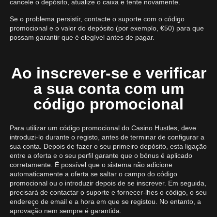
cancele o depósito, atualize o caixa e tente novamente.
Se o problema persistir, contacte o suporte com o código
promocional e o valor do depósito (por exemplo, €50) para que
possam garantir que é elegível antes de pagar.
Ao inscrever-se e verificar
a sua conta com um
código promocional
Para utilizar um código promocional do Casino Hustles, deve
introduzi-lo durante o registo, antes de terminar de configurar a
sua conta. Depois de fazer o seu primeiro depósito, esta ligação
entre a oferta e o seu perfil garante que o bónus é aplicado
corretamente. É possível que o sistema não adicione
automaticamente a oferta se saltar o campo do código
promocional ou o introduzir depois de se inscrever. Em seguida,
precisará de contactar o suporte e fornecer-lhes o código, o seu
endereço de email e a hora em que se registou. No entanto, a
aprovação nem sempre é garantida.