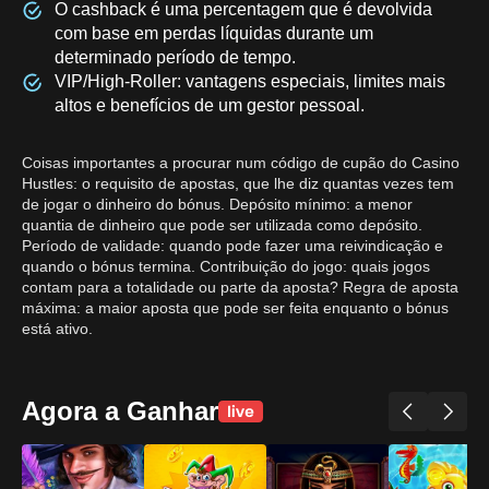
O cashback é uma percentagem que é devolvida
com base em perdas líquidas durante um
determinado período de tempo.
VIP/High-Roller: vantagens especiais, limites mais
altos e benefícios de um gestor pessoal.
Coisas importantes a procurar num código de cupão do Casino
Hustles: o requisito de apostas, que lhe diz quantas vezes tem
de jogar o dinheiro do bónus. Depósito mínimo: a menor
quantia de dinheiro que pode ser utilizada como depósito.
Período de validade: quando pode fazer uma reivindicação e
quando o bónus termina. Contribuição do jogo: quais jogos
contam para a totalidade ou parte da aposta? Regra de aposta
máxima: a maior aposta que pode ser feita enquanto o bónus
está ativo.
Agora a Ganhar