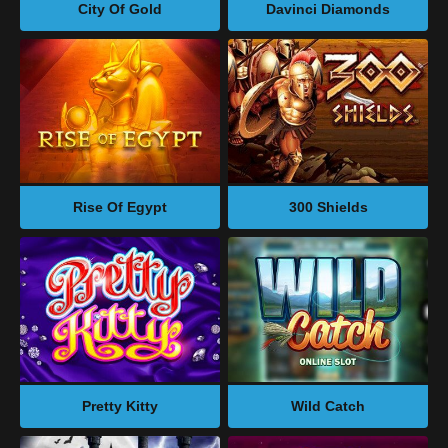
City Of Gold
Davinci Diamonds
Rise Of Egypt
300 Shields
Pretty Kitty
Wild Catch