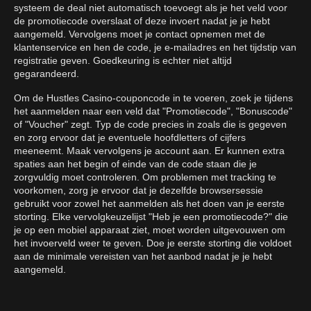
systeem de deal niet automatisch toevoegt als je het veld voor
de promotiecode overslaat of deze invoert nadat je je hebt
aangemeld. Vervolgens moet je contact opnemen met de
klantenservice en hen de code, je e-mailadres en het tijdstip van
registratie geven. Goedkeuring is echter niet altijd
gegarandeerd.
Om de Hustles Casino-couponcode in te voeren, zoek je tijdens
het aanmelden naar een veld dat "Promotiecode", "Bonuscode"
of "Voucher" zegt. Typ de code precies in zoals die is gegeven
en zorg ervoor dat je eventuele hoofdletters of cijfers
meeneemt. Maak vervolgens je account aan. Er kunnen extra
spaties aan het begin of einde van de code staan die je
zorgvuldig moet controleren. Om problemen met tracking te
voorkomen, zorg je ervoor dat je dezelfde browsersessie
gebruikt voor zowel het aanmelden als het doen van je eerste
storting. Elke vervolgkeuzelijst "Heb je een promotiecode?" die
je op een mobiel apparaat ziet, moet worden uitgevouwen om
het invoerveld weer te geven. Doe je eerste storting die voldoet
aan de minimale vereisten van het aanbod nadat je je hebt
aangemeld.