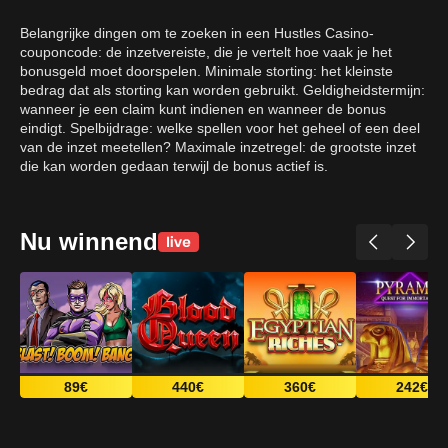
Belangrijke dingen om te zoeken in een Hustles Casino-
couponcode: de inzetvereiste, die je vertelt hoe vaak je het
bonusgeld moet doorspelen. Minimale storting: het kleinste
bedrag dat als storting kan worden gebruikt. Geldigheidstermijn:
wanneer je een claim kunt indienen en wanneer de bonus
eindigt. Spelbijdrage: welke spellen voor het geheel of een deel
van de inzet meetellen? Maximale inzetregel: de grootste inzet
die kan worden gedaan terwijl de bonus actief is.
Nu winnend
89€
440€
360€
242€