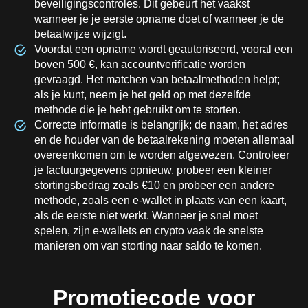
beveiligingscontroles. Dit gebeurt het vaakst
wanneer je je eerste opname doet of wanneer je de
betaalwijze wijzigt.
Voordat een opname wordt geautoriseerd, vooral een
boven 500 €, kan accountverificatie worden
gevraagd. Het matchen van betaalmethoden helpt;
als je kunt, neem je het geld op met dezelfde
methode die je hebt gebruikt om te storten.
Correcte informatie is belangrijk; de naam, het adres
en de houder van de betaalrekening moeten allemaal
overeenkomen om te worden afgewezen. Controleer
je factuurgegevens opnieuw, probeer een kleiner
stortingsbedrag zoals €10 en probeer een andere
methode, zoals een e-wallet in plaats van een kaart,
als de eerste niet werkt. Wanneer je snel moet
spelen, zijn e-wallets en crypto vaak de snelste
manieren om van storting naar saldo te komen.
Promotiecode voor