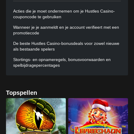
Acties die je moet ondernemen om je Hustles Casino-
couponcode te gebruiken
Wanneer je je aanmeldt en je account verifieert met een
promotiecode
De beste Hustles Casino-bonusdeals voor zowel nieuwe
als bestaande spelers
Stortings- en opnameregels, bonusvoorwaarden en
spelbijdragepercentages
Wat zijn de Hustles Casino-stortingsmethoden, minima
en verwerkingstijden?
Topspellen
Promotiecode voor Hustles Casino
Stappen om een Hustles Casino-couponcode te
gebruiken
Probleem: wat te doen?