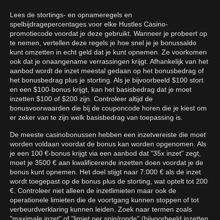
Lees de stortings- en opnameregels en
spelbijdragepercentages voor elke Hustles Casino-
promotiecode voordat je deze gebruikt. Wanneer je probeert op
te nemen, vertellen deze regels je hoe snel je je bonussaldo
kunt omzetten in echt geld dat je kunt opnemen. Ze voorkomen
ook dat je onaangename verrassingen krijgt. Afhankelijk van het
aanbod wordt de inzet meestal gedaan op het bonusbedrag of
het bonusbedrag plus je storting. Als je bijvoorbeeld $100 stort
en een $100-bonus krijgt, kan het basisbedrag dat je moet
inzetten $100 of $200 zijn. Controleer altijd de
bonusvoorwaarden die bij de couponcode horen die je kiest om
er zeker van te zijn welk basisbedrag van toepassing is.
De meeste casinobonussen hebben een inzetvereiste die moet
worden voldaan voordat de bonus kan worden opgenomen. Als
je een 100 €-bonus krijgt via een aanbod dat "35x inzet" zegt,
moet je 3500 € aan kwalificerende inzetten doen voordat je de
bonus kunt opnemen. Het doel stijgt naar 7.000 € als de inzet
wordt toegepast op de bonus plus de storting, wat optelt tot 200
€. Controleer niet alleen de inzetlimieten maar ook de
operationele limieten die de voortgang kunnen stoppen of tot
verbeurdverklaring kunnen leiden. Zoek naar termen zoals
"maximale inzet" of "limiet per spin/ronde" (bijvoorbeeld inzetten