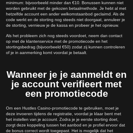
minimum: bijvoorbeeld minder dan €10. Bonussen kunnen niet
worden gebruikt met de gekozen betaalmethode. Je hebt al met
hetzelfde account een ander welkomstaanbod geclaimd. Als de
code werkt en de storting nog steeds niet doorgaat, annuleer je
de storting, vernieuw je de kassa en probeer je het opnieuw.
Als het probleem zich nog steeds voordoet, neem dan contact
op met de klantenservice met de promotiecode en het
stortingsbedrag (bijvoorbeeld €50) zodat zij kunnen controleren
of je in aanmerking komt voordat je betaalt.
Wanneer je je aanmeldt en
je account verifieert met
een promotiecode
Om een Hustles Casino-promotiecode te gebruiken, moet je
deze invoeren tijdens de registratie, voordat je klaar bent met
het instellen van je account. Zodra je je eerste storting doet,
zorgt deze koppeling tussen het aanbod en je profiel ervoor dat
de bonus correct wordt toegepast. Het is mogelijk dat het