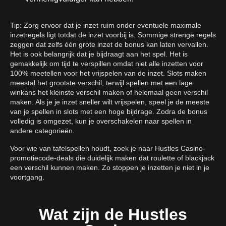
Tip: Zorg ervoor dat je inzet ruim onder eventuele maximale
inzetregels ligt totdat de inzet voorbij is. Sommige strenge regels
zeggen dat zelfs één grote inzet de bonus kan laten vervallen.
Het is ook belangrijk dat je bijdraagt aan het spel. Het is
gemakkelijk om tijd te verspillen omdat niet alle inzetten voor
100% meetellen voor het vrijspelen van de inzet. Slots maken
meestal het grootste verschil, terwijl spellen met een lage
winkans het kleinste verschil maken of helemaal geen verschil
maken. Als je je inzet sneller wilt vrijspelen, speel je de meeste
van je spellen in slots met een hoge bijdrage. Zodra de bonus
volledig is omgezet, kun je overschakelen naar spellen in
andere categorieën.
Voor wie van tafelspellen houdt, zoek je naar Hustles Casino-
promotiecode-deals die duidelijk maken dat roulette of blackjack
een verschil kunnen maken. Zo stoppen je inzetten je niet in je
voortgang.
Wat zijn de Hustles