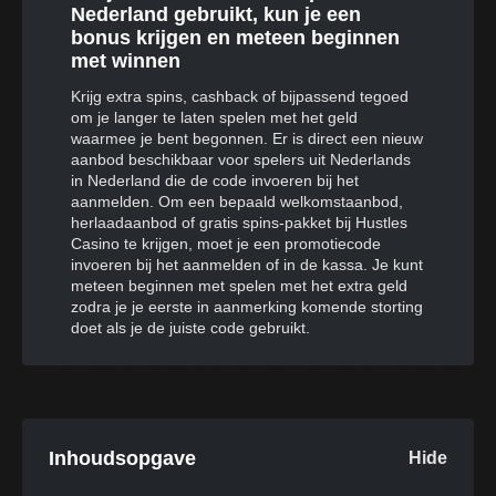
Nederland gebruikt, kun je een
bonus krijgen en meteen beginnen
met winnen
Krijg extra spins, cashback of bijpassend tegoed
om je langer te laten spelen met het geld
waarmee je bent begonnen. Er is direct een nieuw
aanbod beschikbaar voor spelers uit Nederlands
in Nederland die de code invoeren bij het
aanmelden. Om een bepaald welkomstaanbod,
herlaadaanbod of gratis spins-pakket bij Hustles
Casino te krijgen, moet je een promotiecode
invoeren bij het aanmelden of in de kassa. Je kunt
meteen beginnen met spelen met het extra geld
zodra je je eerste in aanmerking komende storting
doet als je de juiste code gebruikt.
Inhoudsopgave
Hide