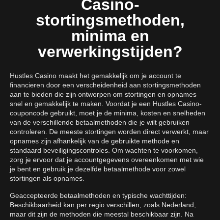
Casino-
stortingsmethoden,
minima en
verwerkingstijden?
Hustles Casino maakt het gemakkelijk om je account te
financieren door een verscheidenheid aan stortingsmethoden
aan te bieden die zijn ontworpen om stortingen en opnames
snel en gemakkelijk te maken. Voordat je een Hustles Casino-
couponcode gebruikt, moet je de minima, kosten en snelheden
van de verschillende betaalmethoden die je wilt gebruiken
controleren. De meeste stortingen worden direct verwerkt, maar
opnames zijn afhankelijk van de gebruikte methode en
standaard beveiligingscontroles. Om wachten te voorkomen,
zorg je ervoor dat je accountgegevens overeenkomen met wie
je bent en gebruik je dezelfde betaalmethode voor zowel
stortingen als opnames.
Geaccepteerde betaalmethoden en typische wachttijden:
Beschikbaarheid kan per regio verschillen, zoals Nederland,
maar dit zijn de methoden die meestal beschikbaar zijn. Na