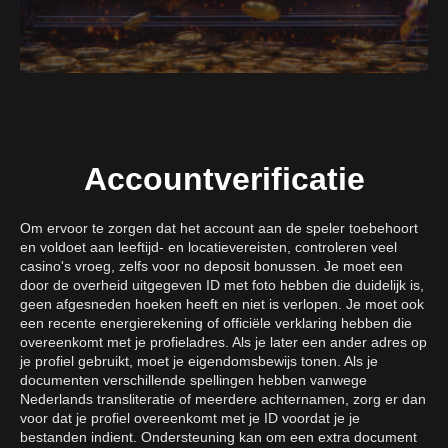
Accountverificatie
Om ervoor te zorgen dat het account aan de speler toebehoort
en voldoet aan leeftijd- en locatievereisten, controleren veel
casino's vroeg, zelfs voor no deposit bonussen. Je moet een
door de overheid uitgegeven ID met foto hebben die duidelijk is,
geen afgesneden hoeken heeft en niet is verlopen. Je moet ook
een recente energierekening of officiële verklaring hebben die
overeenkomt met je profieladres. Als je later een ander adres op
je profiel gebruikt, moet je eigendomsbewijs tonen. Als je
documenten verschillende spellingen hebben vanwege
Nederlands transliteratie of meerdere achternamen, zorg er dan
voor dat je profiel overeenkomt met je ID voordat je je
bestanden indient. Ondersteuning kan om een extra document