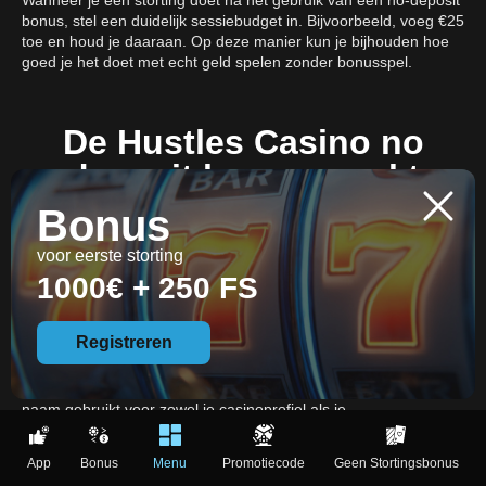
Wanneer je een storting doet na het gebruik van een no-deposit
bonus, stel een duidelijk sessiebudget in. Bijvoorbeeld, voeg €25
toe en houd je daaraan. Op deze manier kun je bijhouden hoe
goed je het doet met echt geld spelen zonder bonusspel.
De Hustles Casino no
deposit bonus maakt
uitbetalen eenvoudig
Bonus
voor eerste storting
Hier zijn de stappen, kosten en tijden voor het voltooien van het
1000€ + 250 FS
opnameproces. Voordat je een uitbetaling van 100 € of meer
aanvraagt, moet je je opname plannen met je gekozen
betalingsmethode in gedachten. Dit is vooral belangrijk als je
Registreren
saldo bonuswinsten bevat en je aan eventuele resterende
doorspelvereisten moet voldoen. Voordat je het proces start,
zorg ervoor dat je accountinformatie correct is en dat je dezelfde
naam gebruikt voor zowel je casinoprofiel als je
betalingsmethode. Verificatie moet vroeg worden verzonden als
je uit Nederland speelt, zodat je eerste opname niet wordt
App
Bonus
Menu
Promotiecode
Geen Stortingsbonus
vastgehouden terwijl documenten worden verzameld.