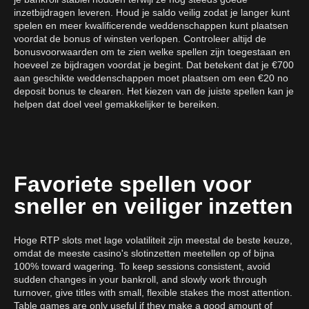
inzetbijdragen leveren. Houd je saldo veilig zodat je langer kunt
spelen en meer kwalificerende weddenschappen kunt plaatsen
voordat de bonus of winsten verlopen. Controleer altijd de
bonusvoorwaarden om te zien welke spellen zijn toegestaan en
hoeveel ze bijdragen voordat je begint. Dat betekent dat je €700
aan geschikte weddenschappen moet plaatsen om een €20 no
deposit bonus te clearen. Het kiezen van de juiste spellen kan je
helpen dat doel veel gemakkelijker te bereiken.
Favoriete spellen voor
sneller en veiliger inzetten
Hoge RTP slots met lage volatiliteit zijn meestal de beste keuze,
omdat de meeste casino's slotinzetten meetellen op of bijna
100% toward wagering. To keep sessions consistent, avoid
sudden changes in your bankroll, and slowly work through
turnover, give titles with small, flexible stakes the most attention.
Table games are only useful if they make a good amount of