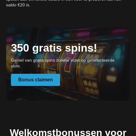
saldo €20 is.
350 gratis spins!
Geniet van gratis spins zonder inzet op geselecteerde
slots.
Bonus claimen
Welkomstbonussen voor