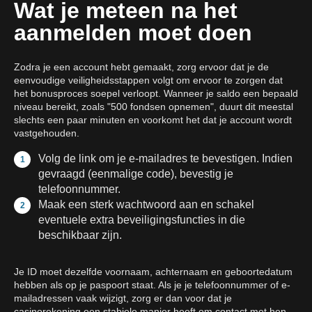
Wat je meteen na het
aanmelden moet doen
Zodra je een account hebt gemaakt, zorg ervoor dat je de
eenvoudige veiligheidsstappen volgt om ervoor te zorgen dat
het bonusproces soepel verloopt. Wanneer je saldo een bepaald
niveau bereikt, zoals "500 fondsen opnemen", duurt dit meestal
slechts een paar minuten en voorkomt het dat je account wordt
vastgehouden.
Volg de link om je e-mailadres te bevestigen. Indien
gevraagd (eenmalige code), bevestig je
telefoonnummer.
Maak een sterk wachtwoord aan en schakel
eventuele extra beveiligingsfuncties in die
beschikbaar zijn.
Je ID moet dezelfde voornaam, achternaam en geboortedatum
hebben als op je paspoort staat. Als je je telefoonnummer of e-
mailadressen vaak wijzigt, zorg er dan voor dat je
casinorekening een stabiele manier heeft om contact met hen