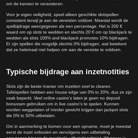
om de kansen te veranderen.
Voor je eigen veiligheid, speel alleen geschikte slotspellen
consistent terwijl je aan de vereisten voldoet. Meestal wordt de
spelbijdrage weergegeven als een percentage. Het is 200 €
waard om op slots te wedden en slechts 20 € om op blackjack te
wedden als slots 100% and blackjack promotes 10% bijdragen.
Er zijn spellen die mogelijk slechts 0% bijdragen, wat betekent
dat ze helemaal niet helpen om aan de vereiste te voldoen.
Typische bijdrage aan inzetnotities
Slots zijn de beste manier om inzetten snel te clearen.
Tafelspellen hebben een house edge van 0% to 20%, dus ze zijn
vaak beperkt. Veel online casino's laten je geen no deposit
bonussen gebruiken om in live casino's te spelen. Kunnen
worden weggelaten of minder gewicht krijgen dan jackpot slots
die 0% to 50% uitbetalen.
Om in aanmerking te komen voor een opname, moet je meestal
eerst de inzet voltooien en vervolgens een uitbetaling