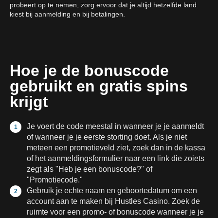
probeert op te nemen, zorg ervoor dat je altijd hetzelfde land
kiest bij aanmelding en bij betalingen.
Hoe je de bonuscode
gebruikt en gratis spins
krijgt
Je voert de code meestal in wanneer je je aanmeldt
of wanneer je je eerste storting doet. Als je niet
meteen een promotieveld ziet, zoek dan in de kassa
of het aanmeldingsformulier naar een link die zoiets
zegt als "Heb je een bonuscode?" of
"Promotiecode."
Gebruik je echte naam en geboortedatum om een
account aan te maken bij Hustles Casino. Zoek de
ruimte voor een promo- of bonuscode wanneer je je