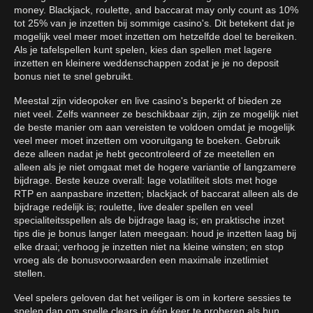
money. Blackjack, roulette, and baccarat may only count as 10%
tot 25% van je inzetten bij sommige casino's. Dit betekent dat je
mogelijk veel meer moet inzetten om hetzelfde doel te bereiken.
Als je tafelspellen kunt spelen, kies dan spellen met lagere
inzetten en kleinere weddenschappen zodat je je no deposit
bonus niet te snel gebruikt.
Meestal zijn videopoker en live casino's beperkt of bieden ze
niet veel. Zelfs wanneer ze beschikbaar zijn, zijn ze mogelijk niet
de beste manier om aan vereisten te voldoen omdat je mogelijk
veel meer moet inzetten om vooruitgang te boeken. Gebruik
deze alleen nadat je hebt gecontroleerd of ze meetellen en
alleen als je niet omgaat met de hogere variantie of langzamere
bijdrage. Beste keuze overall: lage volatiliteit slots met hoge
RTP en aanpasbare inzetten; blackjack of baccarat alleen als de
bijdrage redelijk is; roulette, live dealer spellen en veel
specialiteitsspellen als de bijdrage laag is; en praktische inzet
tips die je bonus langer laten meegaan: houd je inzetten laag bij
elke draai; verhoog je inzetten niet na kleine winsten; en stop
vroeg als de bonusvoorwaarden een maximale inzetlimiet
stellen.
Veel spelers geloven dat het veiliger is om in kortere sessies te
spelen dan om snelle clears in één keer te proberen als hun