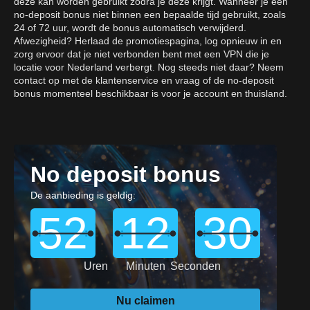
deze kan worden gebruikt zodra je deze krijgt. Wanneer je een
no-deposit bonus niet binnen een bepaalde tijd gebruikt, zoals
24 of 72 uur, wordt de bonus automatisch verwijderd.
Afwezigheid? Herlaad de promotiespagina, log opnieuw in en
zorg ervoor dat je niet verbonden bent met een VPN die je
locatie voor Nederland verbergt. Nog steeds niet daar? Neem
contact op met de klantenservice en vraag of de no-deposit
bonus momenteel beschikbaar is voor je account en thuisland.
No deposit bonus
De aanbieding is geldig:
52
12
28
Uren
Minuten
Seconden
Nu claimen