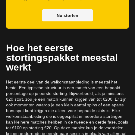
Nu storten
Hoe het eerste
stortingspakket meestal
werkt
Het eerste deel van de welkomstaanbieding is meestal het
beste. Een typische structuur is een match van een bepaald
percentage op je eerste storting. Bijvoorbeeld, als je minstens
€20 stort, zou je een match kunnen krijgen van tot €200. Er zijn
ook momenten waarop je een klein aantal spins of een aparte
bonuspot kunt krijgen die alleen voor bepaalde slots is. Elke
welkomstaanbieding die is opgesplitst in meerdere stortingen
kan kleinere matches hebben in de tweede en derde fase, zoals
tot €100 op storting €20. Op deze manier kun je de voordelen
krijgen gedurende je eerste paar sessies in plaats van allemaal