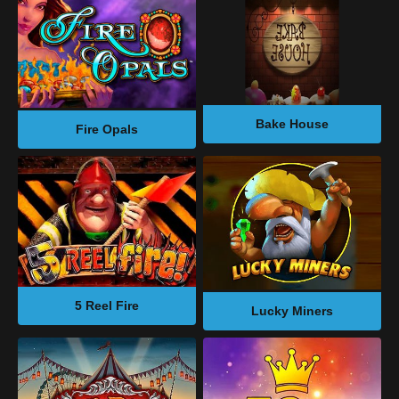
In the Forest
Fire Opals
5 Reel Fire
Lucky Miners