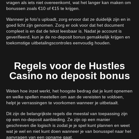
vragen als iets niet overeenkomt, wat het langer kan maken om
bonussen zoals €10 of €15 te krijgen.
Wanneer je foto's uploadt, zorg ervoor dat ze duidelijk zijn en in
goed licht zijn genomen. Zorg er ook voor dat het document
compleet is en dat de tekst leesbaar is. Nadat je account is
geverifieerd, kun je de no-deposit bonus gemakkelijk krijgen en
toekomstige uitbetalingscontroles eenvoudig houden.
Regels voor de Hustles
Casino no deposit bonus
Weten hoe inzet werkt, het hoogste bedrag dat je kunt opnemen
en welke spellen meetellen om aan de vereisten te voldoen,
helpt je verrassingen te voorkomen wanneer je uitbetaalt.
Dit zijn de belangrijkste regels die meestal van toepassing zijn
op een no-deposit aanbieding. Ze zijn op een manier
geschreven die logisch is zodat je je spel kunt plannen en weet
wat je wel en niet kunt doen wanneer je van bonusspel naar het
aanvragen van een opname gaat.