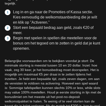
tegelijk.
Log in en ga naar de Promoties of Kassa sectie.
Kies eenvoudig de welkomstaanbieding die je wilt
en klik op "Activeren."
Stort een bepaald bedrag aan geld, zoals €20 of
meer.
Begin met spelen in spellen die meetellen voor de
bonus om het tegoed om te zetten in geld dat je kunt
opnemen.
Belangrijke voorwaarden om te bekijken voordat je stort: De
minimale storting is meestal tussen 10 en 20 dollar. Inzet: hoe
vaak, zeg 30 keer, je het bonusbedrag moet doorspelen. Het is
mogelijk om maximaal €5 per draai in te zetten tijdens het
inzetten. Je hebt een bepaalde tijd, zoals zeven dagen, om aan
de vereisten te voldoen na activering. Hoeveel een spel waard
is: Sommige tafelspellen kunnen slechts 10% or less, while slots
may value 100% meetellen. Houd je eerste storting in lijn met de
bonuslimiet om het meeste uit het post-no-deposit
welkomstpakket te halen. Te weinig of te veel storten kan de
boost die je krijgt verlagen. Als de match tot €200 is, kan te veel