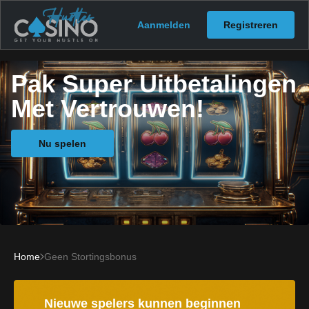
Aanmelden
Registreren
Pak Super Uitbetalingen
Met Vertrouwen!
Nu spelen
Home
Geen Stortingsbonus
Nieuwe spelers kunnen beginnen