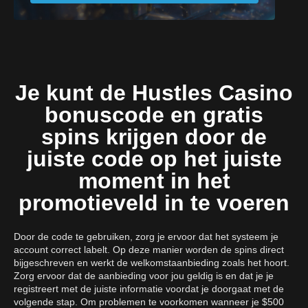
Je kunt de Hustles Casino
bonuscode en gratis
spins krijgen door de
juiste code op het juiste
moment in het
promotieveld in te voeren
Door de code te gebruiken, zorg je ervoor dat het systeem je
account correct labelt. Op deze manier worden de spins direct
bijgeschreven en werkt de welkomstaanbieding zoals het hoort.
Zorg ervoor dat de aanbieding voor jou geldig is en dat je je
registreert met de juiste informatie voordat je doorgaat met de
volgende stap. Om problemen te voorkomen wanneer je $500