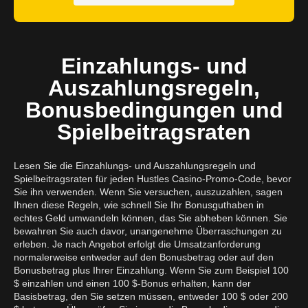
Einzahlungs- und
Auszahlungsregeln,
Bonusbedingungen und
Spielbeitragsraten
Lesen Sie die Einzahlungs- und Auszahlungsregeln und
Spielbeitragsraten für jeden Hustles Casino-Promo-Code, bevor
Sie ihn verwenden. Wenn Sie versuchen, auszuzahlen, sagen
Ihnen diese Regeln, wie schnell Sie Ihr Bonusguthaben in
echtes Geld umwandeln können, das Sie abheben können. Sie
bewahren Sie auch davor, unangenehme Überraschungen zu
erleben. Je nach Angebot erfolgt die Umsatzanforderung
normalerweise entweder auf den Bonusbetrag oder auf den
Bonusbetrag plus Ihrer Einzahlung. Wenn Sie zum Beispiel 100
$ einzahlen und einen 100 $-Bonus erhalten, kann der
Basisbetrag, den Sie setzen müssen, entweder 100 $ oder 200