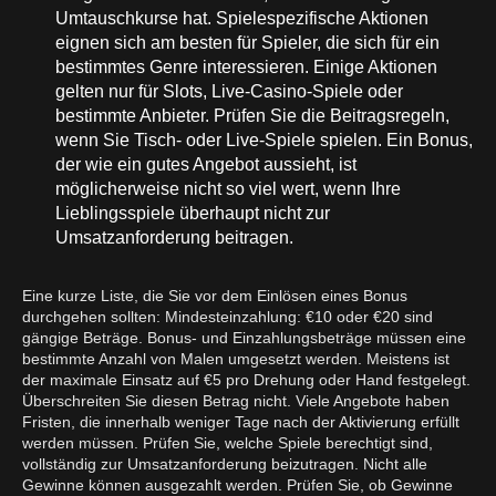
Umtauschkurse hat. Spielespezifische Aktionen
eignen sich am besten für Spieler, die sich für ein
bestimmtes Genre interessieren. Einige Aktionen
gelten nur für Slots, Live-Casino-Spiele oder
bestimmte Anbieter. Prüfen Sie die Beitragsregeln,
wenn Sie Tisch- oder Live-Spiele spielen. Ein Bonus,
der wie ein gutes Angebot aussieht, ist
möglicherweise nicht so viel wert, wenn Ihre
Lieblingsspiele überhaupt nicht zur
Umsatzanforderung beitragen.
Eine kurze Liste, die Sie vor dem Einlösen eines Bonus
durchgehen sollten: Mindesteinzahlung: €10 oder €20 sind
gängige Beträge. Bonus- und Einzahlungsbeträge müssen eine
bestimmte Anzahl von Malen umgesetzt werden. Meistens ist
der maximale Einsatz auf €5 pro Drehung oder Hand festgelegt.
Überschreiten Sie diesen Betrag nicht. Viele Angebote haben
Fristen, die innerhalb weniger Tage nach der Aktivierung erfüllt
werden müssen. Prüfen Sie, welche Spiele berechtigt sind,
vollständig zur Umsatzanforderung beizutragen. Nicht alle
Gewinne können ausgezahlt werden. Prüfen Sie, ob Gewinne