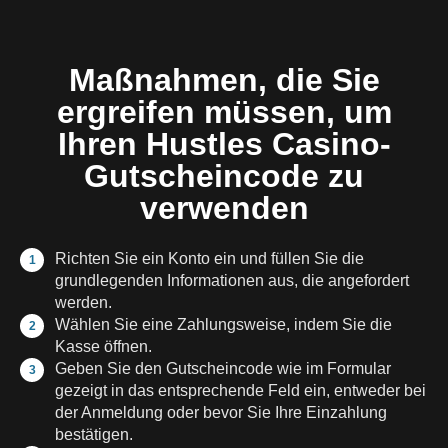
Maßnahmen, die Sie
ergreifen müssen, um
Ihren Hustles Casino-
Gutscheincode zu
verwenden
Richten Sie ein Konto ein und füllen Sie die
grundlegenden Informationen aus, die angefordert
werden.
Wählen Sie eine Zahlungsweise, indem Sie die
Kasse öffnen.
Geben Sie den Gutscheincode wie im Formular
gezeigt in das entsprechende Feld ein, entweder bei
der Anmeldung oder bevor Sie Ihre Einzahlung
bestätigen.