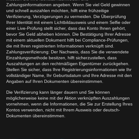
Zahlungsinformationen angeben. Wenn Sie viel Geld gewinnen
und schnell auszahlen möchten, hilft eine frühzeitige
Verifizierung, Verzögerungen zu vermeiden. Die Überprüfung
Ihrer Identität mit einem Lichtbildausweis und einem Selfie oder
einer Live-Prüfung stellt sicher, dass das Konto Ihnen gehört,
bevor Sie Geld abheben können. Die Bestätigung Ihrer Adresse
mit einem aktuellen Dokument hilft bei Compliance-Prüfungen,
die mit Ihren registrierten Informationen verknüpft sind.
Zahlungsverifizierung: Der Nachweis, dass Sie die verwendete
Einzahlungsmethode besitzen, hilft sicherzustellen, dass
Auszahlungen an den rechtmäßigen Eigentümer zurückgehen.
Stellen Sie sicher, dass Ihre Registrierungsinformationen wie Ihr
vollständiger Name, Ihr Geburtsdatum und Ihre Adresse mit den
Angaben auf Ihren Dokumenten übereinstimmen.
Die Verifizierung kann länger dauern und Sie können
möglicherweise keine mit der Aktion verknüpften Auszahlungen
vornehmen, wenn die Informationen, die Sie zur Erstellung Ihres
Kontos verwenden, nicht mit Ihrem Ausweis oder deutsch-
Dokumenten übereinstimmen.