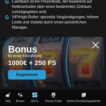
Cashback ist ein Prozentsatz, der basierend auf
Nettoverlusten über einen bestimmten Zeitraum
zurückgegeben wird.
VIP/High-Roller: spezielle Vergünstigungen, höhere
Limits und Vorteile durch einen persönlichen
Manager.
Wichtige Dinge, auf die Sie bei einem Hustles Casino-
Gutscheincode achten sollten: die Umsatzanforderung, die
Bonus
Ihnen sagt, wie oft Sie das Bonusgeld durchspielen müssen.
Mindesteinzahlung: der kleinste Betrag, der als Einzahlung
für erste Einzahlung
verwendet werden kann. Gültigkeitszeitraum: wann Sie einen
1000€ + 250 FS
Anspruch geltend machen können und wann der Bonus endet.
Spielbeitrag: welche Spiele zählen für den gesamten oder einen
Teil des Einsatzes? Max-Einsatz-Regel: der höchste Einsatz, der
Registrieren
während der Aktivität des Bonus getätigt werden kann.
Jetzt Gewinnen
App
Bonus
Menü
Promo-Code
Keine Einzahlungsprämie