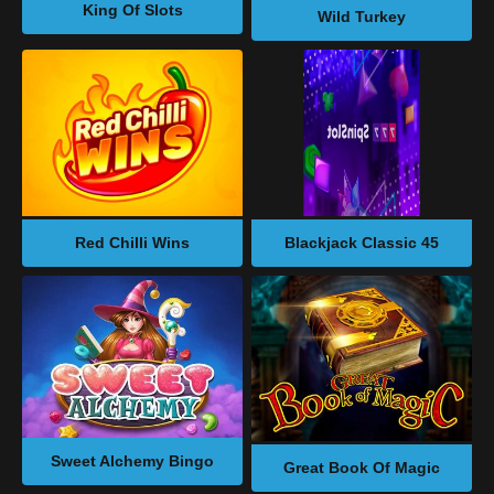
King Of Slots
Wild Turkey
Red Chilli Wins
Thunderstruck
Sweet Alchemy Bingo
Great Book Of Magic