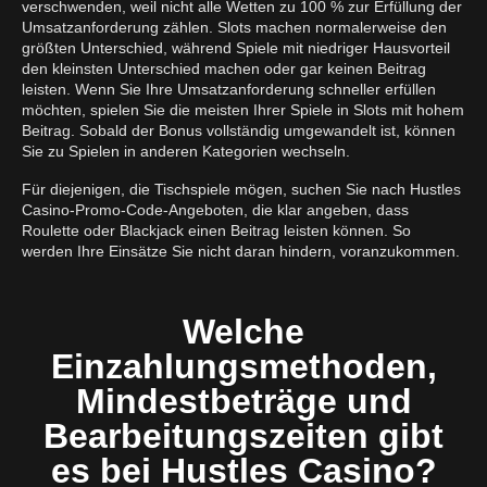
verschwenden, weil nicht alle Wetten zu 100 % zur Erfüllung der
Umsatzanforderung zählen. Slots machen normalerweise den
größten Unterschied, während Spiele mit niedriger Hausvorteil
den kleinsten Unterschied machen oder gar keinen Beitrag
leisten. Wenn Sie Ihre Umsatzanforderung schneller erfüllen
möchten, spielen Sie die meisten Ihrer Spiele in Slots mit hohem
Beitrag. Sobald der Bonus vollständig umgewandelt ist, können
Sie zu Spielen in anderen Kategorien wechseln.
Für diejenigen, die Tischspiele mögen, suchen Sie nach Hustles
Casino-Promo-Code-Angeboten, die klar angeben, dass
Roulette oder Blackjack einen Beitrag leisten können. So
werden Ihre Einsätze Sie nicht daran hindern, voranzukommen.
Welche
Einzahlungsmethoden,
Mindestbeträge und
Bearbeitungszeiten gibt
es bei Hustles Casino?