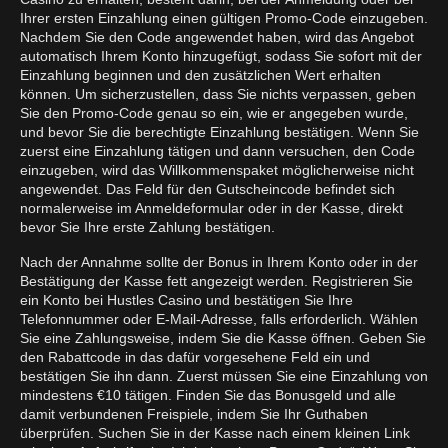
Ihrer ersten Einzahlung einen gültigen Promo-Code einzugeben.
Nachdem Sie den Code angewendet haben, wird das Angebot
automatisch Ihrem Konto hinzugefügt, sodass Sie sofort mit der
Einzahlung beginnen und den zusätzlichen Wert erhalten
können. Um sicherzustellen, dass Sie nichts verpassen, geben
Sie den Promo-Code genau so ein, wie er angegeben wurde,
und bevor Sie die berechtigte Einzahlung bestätigen. Wenn Sie
zuerst eine Einzahlung tätigen und dann versuchen, den Code
einzugeben, wird das Willkommenspaket möglicherweise nicht
angewendet. Das Feld für den Gutscheincode befindet sich
normalerweise im Anmeldeformular oder in der Kasse, direkt
bevor Sie Ihre erste Zahlung bestätigen.
Nach der Annahme sollte der Bonus in Ihrem Konto oder in der
Bestätigung der Kasse fett angezeigt werden. Registrieren Sie
ein Konto bei Hustles Casino und bestätigen Sie Ihre
Telefonnummer oder E-Mail-Adresse, falls erforderlich. Wählen
Sie eine Zahlungsweise, indem Sie die Kasse öffnen. Geben Sie
den Rabattcode in das dafür vorgesehene Feld ein und
bestätigen Sie ihn dann. Zuerst müssen Sie eine Einzahlung von
mindestens €10 tätigen. Finden Sie das Bonusgeld und alle
damit verbundenen Freispiele, indem Sie Ihr Guthaben
überprüfen. Suchen Sie in der Kasse nach einem kleinen Link