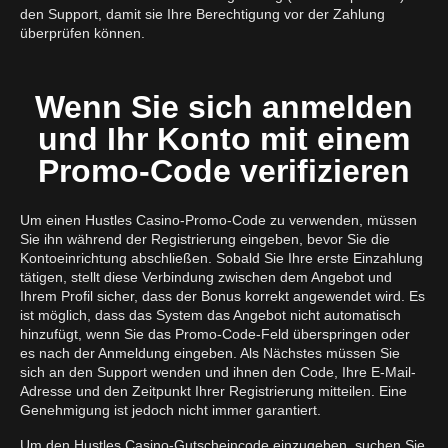
den Support, damit sie Ihre Berechtigung vor der Zahlung
überprüfen können.
Wenn Sie sich anmelden
und Ihr Konto mit einem
Promo-Code verifizieren
Um einen Hustles Casino-Promo-Code zu verwenden, müssen
Sie ihn während der Registrierung eingeben, bevor Sie die
Kontoeinrichtung abschließen. Sobald Sie Ihre erste Einzahlung
tätigen, stellt diese Verbindung zwischen dem Angebot und
Ihrem Profil sicher, dass der Bonus korrekt angewendet wird. Es
ist möglich, dass das System das Angebot nicht automatisch
hinzufügt, wenn Sie das Promo-Code-Feld überspringen oder
es nach der Anmeldung eingeben. Als Nächstes müssen Sie
sich an den Support wenden und ihnen den Code, Ihre E-Mail-
Adresse und den Zeitpunkt Ihrer Registrierung mitteilen. Eine
Genehmigung ist jedoch nicht immer garantiert.
Um den Hustles Casino-Gutscheincode einzugeben, suchen Sie