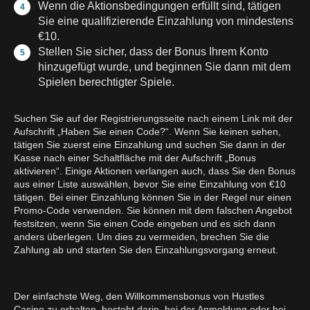
Wenn die Aktionsbedingungen erfüllt sind, tätigen
Sie eine qualifizierende Einzahlung von mindestens
€10.
Stellen Sie sicher, dass der Bonus Ihrem Konto
hinzugefügt wurde, und beginnen Sie dann mit dem
Spielen berechtigter Spiele.
Suchen Sie auf der Registrierungsseite nach einem Link mit der
Aufschrift „Haben Sie einen Code?“. Wenn Sie keinen sehen,
tätigen Sie zuerst eine Einzahlung und suchen Sie dann in der
Kasse nach einer Schaltfläche mit der Aufschrift „Bonus
aktivieren“. Einige Aktionen verlangen auch, dass Sie den Bonus
aus einer Liste auswählen, bevor Sie eine Einzahlung von €10
tätigen. Bei einer Einzahlung können Sie in der Regel nur einen
Promo-Code verwenden. Sie können mit dem falschen Angebot
festsitzen, wenn Sie einen Code eingeben und es sich dann
anders überlegen. Um dies zu vermeiden, brechen Sie die
Zahlung ab und starten Sie den Einzahlungsvorgang erneut.
Der einfachste Weg, den Willkommensbonus von Hustles
Casino zu erhalten, besteht darin, bei der Anmeldung oder bei