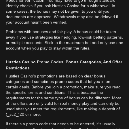
Needs for verification. You may have to go through standard
identity checks if you ask Hustles Casino for a withdrawal. In
some cases, the bonus may not be given to you until your
documents are approved. Withdrawals may also be delayed if
your account hasn't been verified.
Problems with bonuses and fair play. A bonus could be taken
away if you use strategies like hedging, low-risk betting patterns,
or multiple accounts. Stick to the maximum bet and only use one
account when you play to stay within the rules.
Hustles Casino Promo Codes, Bonus Categories, And Offer
Restrictions
Hustles Casino's promotions are based on clear bonus
categories and sometimes promo codes that let you in on
certain deals. Before you join a promotion, make sure you read
the specific terms and conditions. This is because the
requirements for the same type of bonus can be different. Most
of the offers are only valid for real money play and can only be
used after you meet the requirements, like making a deposit of
(_sc2_)20 or more.
If there's a promo code that needs to be entered, it's usually