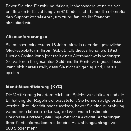
Bevor Sie eine Einzahlung tätigen, insbesondere wenn es sich
um Ihre erste Einzahlung von €10 oder mehr handelt, sollten Sie
den Support kontaktieren, um zu prüfen, ob Ihr Standort
akzeptiert wird.
Altersanforderungen
Sie müssen mindestens 18 Jahre alt sein oder das gesetzliche
Glücksspielalter in Ihrem Gebiet, falls dieses höher als 18 ist.
Hustles Casino kann jederzeit einen Altersnachweis verlangen.
Sie verlieren Ihr gesamtes Geld und Ihr Konto wird geschlossen,
wenn sich herausstellt, dass Sie nicht alt genug sind, um zu
spielen.
Identitätsverifizierung (KYC)
Die Verifizierung ist erforderlich, um Spieler zu schützen und die
Einhaltung der Regeln sicherzustellen. Sie können aufgefordert
werden, Ihre Identität nachzuweisen, bevor Sie eine Auszahlung
vornehmen können, oder sogar davor, wenn bestimmte
Ereignisse eintreten, wie ungewöhnliche Aktivität, Änderungen
Ihrer Kontoinformationen oder eine Auszahlungsanfrage von
500 $ oder mehr.