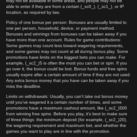
may not be available in some areas, and people may not be
able to enter if they are from a certain (_sc0_), (_sc1_), or IP
location, as required by law.
Policy of one bonus per person: Bonuses are usually limited to
one per person, household, device, or payment method.
Bonuses and winnings from bonuses can be taken away if you
have more than one account. Rules for game contributions:
Some games may count less toward wagering requirements,
and some games may not count at all during bonus play. Some
promotions have limits on the biggest bets you can make. For
example, (_sc2_)5 is often the most you can bet or spin. If you
go over it, the bonus could be lost. Bonus funds and free spins
usually expire after a certain amount of time if they are not used.
Any extra bonus money that you have can be taken away if you
miss the deadline.
Limits on withdrawals: Usually, you can't take out bonus money
until you've wagered it a certain number of times, and some
promotions have a maximum cashout amount, like (_sc2_)500
from winning free spins. Before you play, it's best to make sure
of three things: the minimum deposit (for example, (_sc2_)20),
the wagering requirement and maximum bet, and whether the
games you want to play are in line with the promotion.