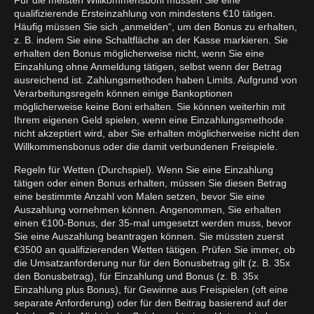
qualifizierende Ersteinzahlung von mindestens €10 tätigen.
Häufig müssen Sie sich „anmelden“, um den Bonus zu erhalten,
z. B. indem Sie eine Schaltfläche an der Kasse markieren. Sie
erhalten den Bonus möglicherweise nicht, wenn Sie eine
Einzahlung ohne Anmeldung tätigen, selbst wenn der Betrag
ausreichend ist. Zahlungsmethoden haben Limits. Aufgrund von
Verarbeitungsregeln können einige Bankoptionen
möglicherweise keine Boni erhalten. Sie können weiterhin mit
Ihrem eigenen Geld spielen, wenn eine Einzahlungsmethode
nicht akzeptiert wird, aber Sie erhalten möglicherweise nicht den
Willkommensbonus oder die damit verbundenen Freispiele.
Regeln für Wetten (Durchspiel). Wenn Sie eine Einzahlung
tätigen oder einen Bonus erhalten, müssen Sie diesen Betrag
eine bestimmte Anzahl von Malen setzen, bevor Sie eine
Auszahlung vornehmen können. Angenommen, Sie erhalten
einen €100-Bonus, der 35-mal umgesetzt werden muss, bevor
Sie eine Auszahlung beantragen können. Sie müssten zuerst
€3500 an qualifizierenden Wetten tätigen. Prüfen Sie immer, ob
die Umsatzanforderung nur für den Bonusbetrag gilt (z. B. 35x
den Bonusbetrag), für Einzahlung und Bonus (z. B. 35x
Einzahlung plus Bonus), für Gewinne aus Freispielen (oft eine
separate Anforderung) oder für den Beitrag basierend auf der