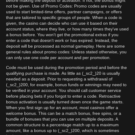
before making the deposit or activation. If not, the bonus might
not be given. Use of Promo Codes: Promo codes are usually
used to start limited-time offers, partner campaigns, or offers
that are tailored to specific groups of people. When a code is
given, the casino can decide who can use it based on their
account status, where they live, or how many times they've used
a bonus before. You won't get the promotional extras if you
enter a code that doesn't work or has expired. Instead, the
deposit will be processed as normal gameplay. Here are some
general rules about promo codes: Unless stated otherwise, you
can only use one code per account and per promotion.
Code must be used during the promotion period and before the
qualifying purchase is made. As little as (_sc2_)20 is usually
needed as a deposit. Prior to requesting a withdrawal of
(_sc2_)200, for example, bonus funds or winnings may need to
be verified in your account. You should call customer service
before placing bets if you forgot to enter a code. Retroactive
bonus activation is usually turned down once the game starts.
When you first sign up for an account, most casinos offer a
welcome bonus. This can be a match bonus, free spins, or a
bundle of bonuses that you can use on multiple deposits. A
common structure is a percentage match up to a maximum
amount, like a bonus up to (_sc2_)200, which is sometimes