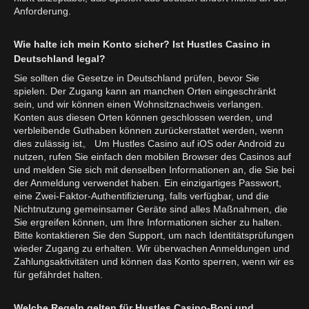
Anforderung.
Wie halte ich mein Konto sicher? Ist Hustles Casino in
Deutschland legal?
Sie sollten die Gesetze in Deutschland prüfen, bevor Sie
spielen. Der Zugang kann an manchen Orten eingeschränkt
sein, und wir können einen Wohnsitznachweis verlangen.
Konten aus diesen Orten können geschlossen werden, und
verbleibende Guthaben können zurückerstattet werden, wenn
dies zulässig ist。 Um Hustles Casino auf iOS oder Android zu
nutzen, rufen Sie einfach den mobilen Browser des Casinos auf
und melden Sie sich mit denselben Informationen an, die Sie bei
der Anmeldung verwendet haben. Ein einzigartiges Passwort,
eine Zwei-Faktor-Authentifizierung, falls verfügbar, und die
Nichtnutzung gemeinsamer Geräte sind alles Maßnahmen, die
Sie ergreifen können, um Ihre Informationen sicher zu halten.
Bitte kontaktieren Sie den Support, um nach Identitätsprüfungen
wieder Zugang zu erhalten. Wir überwachen Anmeldungen und
Zahlungsaktivitäten und können das Konto sperren, wenn wir es
für gefährdet halten.
Welche Regeln gelten für Hustles Casino-Boni und