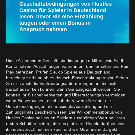
Geschäftsbedingungen von Hustles
Casino für Spieler in Deutschland
lesen, bevor Sie eine Einzahlung
tätigen oder einen Bonus in
Anspruch nehmen
Diese Allgemeinen Geschäftsbedingungen erklären, wie Sie Ihr
Konto nutzen, Auszahlungen vornehmen, Boni erhalten und Fair
Play betreiben. Prüfen Sie, ob Spieler aus Deutschland
berechtigt sind und ob es deutsch-Einschränkungen gibt. Sehen
Sie sich auch die Verifizierungsanforderungen an, die sich
darauf auswirken können, wann Sie ausgezahlt werden. Sie
können Ihr € sicher verwalten und Überraschungen vermeiden,
wenn Sie versuchen, es abzuheben, wenn Sie über die
Umsatzbedingungen, die maximale Auszahlung und die
Zahlungslimits Bescheid wissen. Der Willkommensbonus von
Hustles Casino soll neuen Spielern zusätzlichen Wert bei ihren
ersten Schritten bieten, aber es gibt klare Regeln darüber, wer
ihn in Anspruch nehmen kann und wie Gewinne in Bargeld
umgewandelt werden können, das abgehoben werden kann.