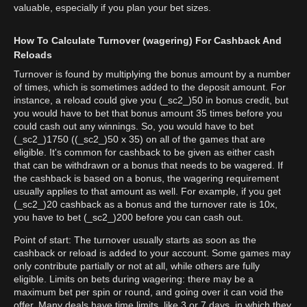
valuable, especially if you plan your bet sizes.
How To Calculate Turnover (wagering) For Cashback And
Reloads
Turnover is found by multiplying the bonus amount by a number
of times, which is sometimes added to the deposit amount. For
instance, a reload could give you (_sc2_)50 in bonus credit, but
you would have to bet that bonus amount 35 times before you
could cash out any winnings. So, you would have to bet
(_sc2_)1750 ((_sc2_)50 x 35) on all of the games that are
eligible. It's common for cashback to be given as either cash
that can be withdrawn or a bonus that needs to be wagered. If
the cashback is based on a bonus, the wagering requirement
usually applies to that amount as well. For example, if you get
(_sc2_)20 cashback as a bonus and the turnover rate is 10x,
you have to bet (_sc2_)200 before you can cash out.
Point of start: The turnover usually starts as soon as the
cashback or reload is added to your account. Some games may
only contribute partially or not at all, while others are fully
eligible. Limits on bets during wagering: there may be a
maximum bet per spin or round, and going over it can void the
offer. Many deals have time limits, like 3 or 7 days, in which they