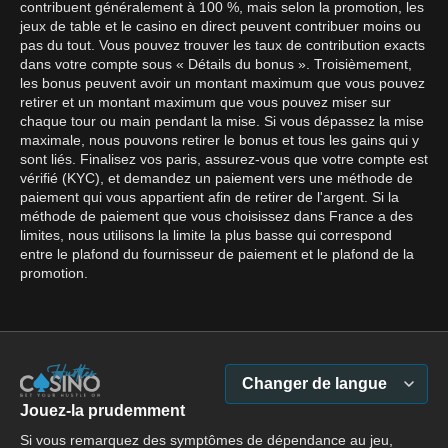
contribuent généralement à 100 %, mais selon la promotion, les
jeux de table et le casino en direct peuvent contribuer moins ou
pas du tout. Vous pouvez trouver les taux de contribution exacts
dans votre compte sous « Détails du bonus ». Troisièmement,
les bonus peuvent avoir un montant maximum que vous pouvez
retirer et un montant maximum que vous pouvez miser sur
chaque tour ou main pendant la mise. Si vous dépassez la mise
maximale, nous pouvons retirer le bonus et tous les gains qui y
sont liés. Finalisez vos paris, assurez-vous que votre compte est
vérifié (KYC), et demandez un paiement vers une méthode de
paiement qui vous appartient afin de retirer de l'argent. Si la
méthode de paiement que vous choisissez dans France a des
limites, nous utilisons la limite la plus basse qui correspond
entre le plafond du fournisseur de paiement et le plafond de la
promotion.
Changer de langue
Jouez-la prudemment
Si vous remarquez des symptômes de dépendance au jeu,