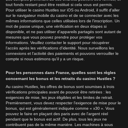
tout fonds restant peut être restitué si cela vous est permis.
Pour utiliser le casino Hustles sur iOS ou Android, il suffit d'aller
sur le navigateur mobile du casino et de se connecter avec les
mêmes informations que celles utilisées lors de l'inscription. Un
mot de passe unique, une vérification en deux étapes si
disponible, et ne pas utiliser d'appareils partagés sont autant de
mesures que vous pouvez prendre pour protéger vos
informations. Veuillez contacter le support pour récupérer
l'accès après les vérifications d'identité. Nous surveillons les
connexions et l'activité des paiements et pouvons verrouiller le
compte si nous estimons qu'il y a un risque.
Pour les personnes dans France, quelles sont les règles
concernant les bonus et les retraits du casino Hustles ?
Au casino Hustles, les offres de bonus sont soumises à trois
vérifications principales avant de pouvoir être retirées : les
exigences de mise, les jeux éligibles et les limites de retrait.
Premièrement, vous devez respecter l'exigence de mise pour le
bonus, qui est généralement indiquée comme « x30 ». Vous
pouvez le faire en plaçant des paris avec de l'argent réel
pendant que le bonus est actif. De plus, tous les jeux ne
contribuent pas de la même manière. Les machines à sous