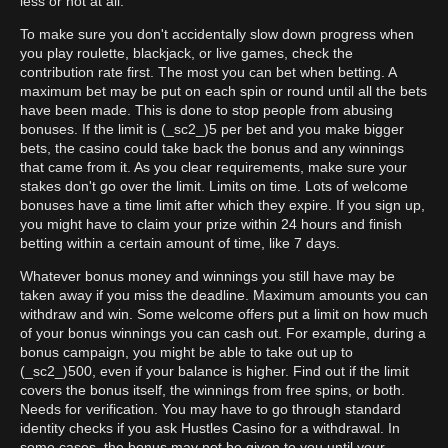
less or not at all.
To make sure you don't accidentally slow down progress when
you play roulette, blackjack, or live games, check the
contribution rate first. The most you can bet when betting. A
maximum bet may be put on each spin or round until all the bets
have been made. This is done to stop people from abusing
bonuses. If the limit is (_sc2_)5 per bet and you make bigger
bets, the casino could take back the bonus and any winnings
that came from it. As you clear requirements, make sure your
stakes don't go over the limit. Limits on time. Lots of welcome
bonuses have a time limit after which they expire. If you sign up,
you might have to claim your prize within 24 hours and finish
betting within a certain amount of time, like 7 days.
Whatever bonus money and winnings you still have may be
taken away if you miss the deadline. Maximum amounts you can
withdraw and win. Some welcome offers put a limit on how much
of your bonus winnings you can cash out. For example, during a
bonus campaign, you might be able to take out up to
(_sc2_)500, even if your balance is higher. Find out if the limit
covers the bonus itself, the winnings from free spins, or both.
Needs for verification. You may have to go through standard
identity checks if you ask Hustles Casino for a withdrawal. In
some cases, the bonus may not be given to you until your