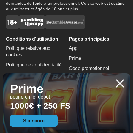
demandez de l'aide à un professionnel. Ce site web est destiné
aux utilisateurs âgés de 18 ans et plus.
Conditions d'utilisation
Pages principales
Politique relative aux
App
cookies
Prime
Politique de confidentialité
Code promotionnel
Conditions Générales
Aucune prime sans dépôt
Prime
Jeu responsable
pour premier dépôt
Contacts
1000€ + 250 FS
+356 73 676517
info@hustlescasino.net
S'inscrire
© 2026 All Rights
Reserved.