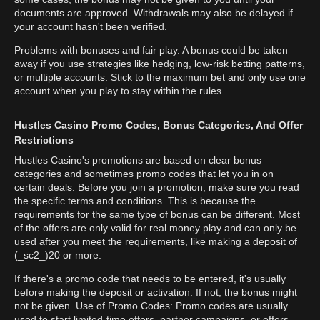
documents are approved. Withdrawals may also be delayed if
your account hasn't been verified.
Problems with bonuses and fair play. A bonus could be taken
away if you use strategies like hedging, low-risk betting patterns,
or multiple accounts. Stick to the maximum bet and only use one
account when you play to stay within the rules.
Hustles Casino Promo Codes, Bonus Categories, And Offer
Restrictions
Hustles Casino's promotions are based on clear bonus
categories and sometimes promo codes that let you in on
certain deals. Before you join a promotion, make sure you read
the specific terms and conditions. This is because the
requirements for the same type of bonus can be different. Most
of the offers are only valid for real money play and can only be
used after you meet the requirements, like making a deposit of
(_sc2_)20 or more.
If there's a promo code that needs to be entered, it's usually
before making the deposit or activation. If not, the bonus might
not be given. Use of Promo Codes: Promo codes are usually
used to start limited-time offers, partner campaigns, or offers