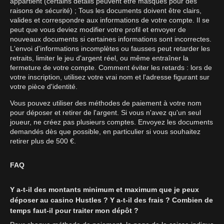
appartient (certains détails peuvent être masqués pour des
raisons de sécurité) ; Tous les documents doivent être clairs,
valides et correspondre aux informations de votre compte. Il se
peut que vous deviez modifier votre profil et envoyer de
nouveaux documents si certaines informations sont incorrectes.
L'envoi d'informations incomplètes ou fausses peut retarder les
retraits, limiter le jeu d'argent réel, ou même entraîner la
fermeture de votre compte. Comment éviter les retards : lors de
votre inscription, utilisez votre vrai nom et l'adresse figurant sur
votre pièce d'identité.
Vous pouvez utiliser des méthodes de paiement à votre nom
pour déposer et retirer de l'argent. Si vous n'avez qu'un seul
joueur, ne créez pas plusieurs comptes. Envoyez les documents
demandés dès que possible, en particulier si vous souhaitez
retirer plus de 500 €.
FAQ
Y a-t-il des montants minimum et maximum que je peux
déposer au casino Hustles ? Y a-t-il des frais ? Combien de
temps faut-il pour traiter mon dépôt ?