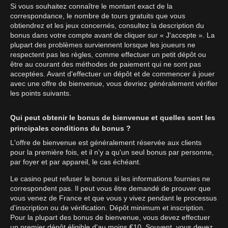
Si vous souhaitez connaître le montant exact de la
correspondance, le nombre de tours gratuits que vous
obtiendrez et les jeux concernés, consultez la description du
bonus dans votre compte avant de cliquer sur « J'accepte ». La
plupart des problèmes surviennent lorsque les joueurs ne
respectent pas les règles, comme effectuer un petit dépôt ou
être au courant des méthodes de paiement qui ne sont pas
acceptées. Avant d'effectuer un dépôt et de commencer à jouer
avec une offre de bienvenue, vous devriez généralement vérifier
les points suivants.
Qui peut obtenir le bonus de bienvenue et quelles sont les
principales conditions du bonus ?
L'offre de bienvenue est généralement réservée aux clients
pour la première fois, et il n'y a qu'un seul bonus par personne,
par foyer et par appareil, le cas échéant.
Le casino peut refuser le bonus si les informations fournies ne
correspondent pas. Il peut vous être demandé de prouver que
vous venez de France et que vous y vivez pendant le processus
d'inscription ou de vérification. Dépôt minimum et inscription.
Pour la plupart des bonus de bienvenue, vous devez effectuer
un premier dépôt éligible d'au moins €10. Souvent, vous devez