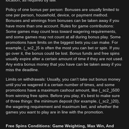
Policy of one bonus per person: Bonuses are usually limited to
one per person, household, device, or payment method.
Bonuses and winnings from bonuses can be taken away if you
have more than one account. Rules for game contributions:
Some games may count less toward wagering requirements,
and some games may not count at all during bonus play. Some
promotions have limits on the biggest bets you can make. For
example, (_sc2_)5 is often the most you can bet or spin. If you
go over it, the bonus could be lost. Bonus funds and free spins
usually expire after a certain amount of time if they are not used.
Any extra bonus money that you have can be taken away if you
miss the deadline.
Limits on withdrawals: Usually, you can't take out bonus money
until you've wagered it a certain number of times, and some
promotions have a maximum cashout amount, like (_sc2_)500
from winning free spins. Before you play, it's best to make sure
of three things: the minimum deposit (for example, (_sc2_)20),
the wagering requirement and maximum bet, and whether the
games you want to play are in line with the promotion.
Free Spins Conditions: Game Weighting, Max Win, And