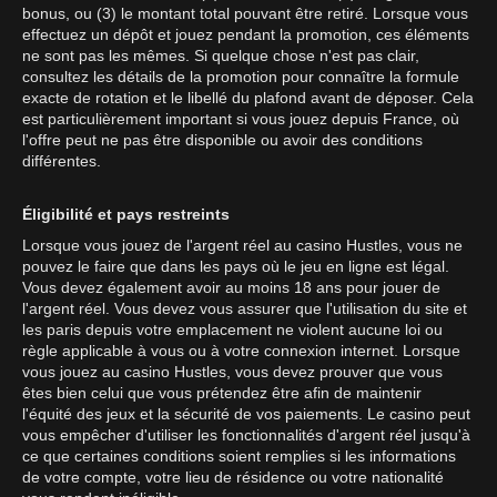
bonus, ou (3) le montant total pouvant être retiré. Lorsque vous
effectuez un dépôt et jouez pendant la promotion, ces éléments
ne sont pas les mêmes. Si quelque chose n'est pas clair,
consultez les détails de la promotion pour connaître la formule
exacte de rotation et le libellé du plafond avant de déposer. Cela
est particulièrement important si vous jouez depuis France, où
l'offre peut ne pas être disponible ou avoir des conditions
différentes.
Éligibilité et pays restreints
Lorsque vous jouez de l'argent réel au casino Hustles, vous ne
pouvez le faire que dans les pays où le jeu en ligne est légal.
Vous devez également avoir au moins 18 ans pour jouer de
l'argent réel. Vous devez vous assurer que l'utilisation du site et
les paris depuis votre emplacement ne violent aucune loi ou
règle applicable à vous ou à votre connexion internet. Lorsque
vous jouez au casino Hustles, vous devez prouver que vous
êtes bien celui que vous prétendez être afin de maintenir
l'équité des jeux et la sécurité de vos paiements. Le casino peut
vous empêcher d'utiliser les fonctionnalités d'argent réel jusqu'à
ce que certaines conditions soient remplies si les informations
de votre compte, votre lieu de résidence ou votre nationalité