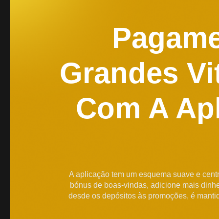
Pagame
Grandes Vi
Com A Apl
A aplicação tem um esquema suave e centrad
bónus de boas-vindas, adicione mais dinh
desde os depósitos às promoções, é mantido