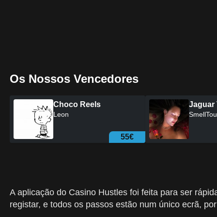
Os Nossos Vencedores
Fruit Blox
Choco 
Wandmaker
Leon
219€
A aplicação do Casino Hustles foi feita para ser ráp
registar, e todos os passos estão num único ecrã, po