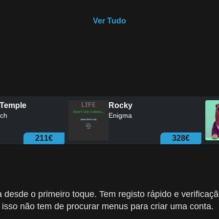
Ver Tudo
Reels
Jaguar Temple
SmellTouch
55€
211€
ida desde o primeiro toque. Tem registo rápido e verific
r isso não tem de procurar menus para criar uma conta.