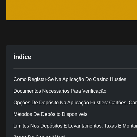
Índice
Como Registar-Se Na Aplicação Do Casino Hustles
Documentos Necessários Para Verificação
Opções De Depósito Na Aplicação Hustles: Cartões, Car
Métodos De Depósito Disponíveis
Limites Nos Depósitos E Levantamentos, Taxas E Monta