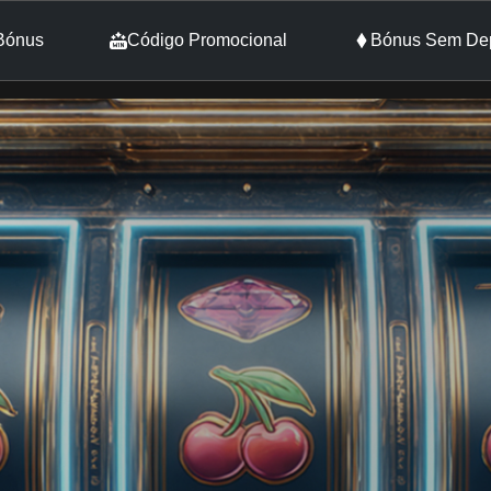
Bónus
Código Promocional
Bónus Sem Dep