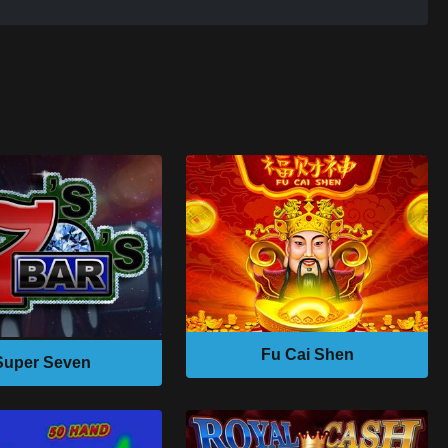
Fu Cai Shen
Super Seven