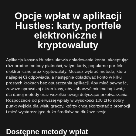
Opcje wpłat w aplikacji
Hustles: karty, portfele
elektroniczne i
kryptowaluty
Aplikacja kasyna Hustles ułatwia doładowanie konta, akceptując
różnorodne metody płatności, w tym karty, popularne portfele
elektroniczne oraz kryptowaluty. Możesz wybrać metodę, która
najlepiej Ci odpowiada, a następnie doładować konto w kilku
prostych krokach bez opuszczania aplikacji. Aby mieć pewność,
zawsze sprawdzaj ekran kasy, aby zobaczyć minimalną kwotę
dla danej metody oraz wszelkie uwagi dotyczące przetwarzania.
Rozpoczęcie od pierwszej wpłaty w wysokości 100 zł to dobry
punkt wyjścia dla wielu graczy, którzy chcą skorzystać z promocji
i mieć wystarczająco dużo środków na dłuższe sesje.
Dostępne metody wpłat