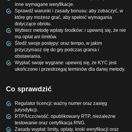
inne wymagane weryfikacje.
Sprawdź warunki i zasady bonusu: aby zobaczyć, w
które gry możesz grać, aby spełnić wymagania
dotyczące obrotu.
Wybierz metodę wpłaty środków: i upewnij się, że nie
ma opłat ani limitów.
Śledź swoje postępy: oraz tempo, w jakim
przyczyniasz się do gry podczas grania i
obstawiania.
Wypłać swoje wygrane: upewnij się, że KYC jest
ukończone i przestrzegaj terminów dla danej metody.
Co sprawdzić
Regulator licencji: ważny numer oraz zasięg
jurysdykcji.
RTP/Uczciwość: opublikowany RTP, niezależne
testowanie oraz certyfikacja RNG.
Zasady wypłat: limity, opłaty, kroki weryfikacji oraz