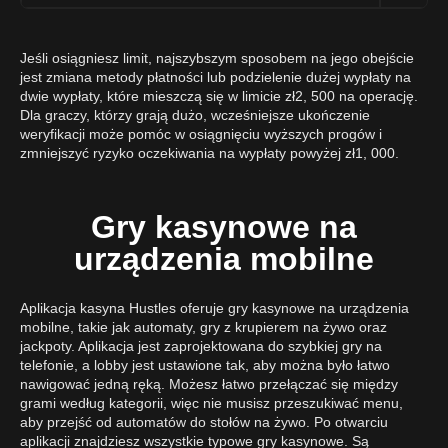
Jeśli osiągniesz limit, najszybszym sposobem na jego obejście
jest zmiana metody płatności lub podzielenie dużej wypłaty na
dwie wypłaty, które mieszczą się w limicie zł2, 500 na operację.
Dla graczy, którzy grają dużo, wcześniejsze ukończenie
weryfikacji może pomóc w osiągnięciu wyższych progów i
zmniejszyć ryzyko oczekiwania na wypłaty powyżej zł1, 000.
Gry kasynowe na
urządzenia mobilne
Aplikacja kasyna Hustles oferuje gry kasynowe na urządzenia
mobilne, takie jak automaty, gry z krupierem na żywo oraz
jackpoty. Aplikacja jest zaprojektowana do szybkiej gry na
telefonie, a lobby jest ustawione tak, aby można było łatwo
nawigować jedną ręką. Możesz łatwo przełączać się między
grami według kategorii, więc nie musisz przeszukiwać menu,
aby przejść od automatów do stołów na żywo. Po otwarciu
aplikacji znajdziesz wszystkie typowe gry kasynowe. Są