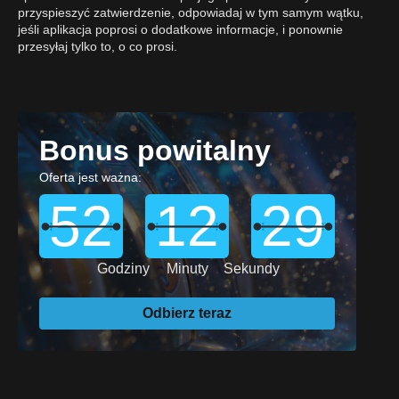
przyspieszyć zatwierdzenie, odpowiadaj w tym samym wątku,
jeśli aplikacja poprosi o dodatkowe informacje, i ponownie
przesyłaj tylko to, o co prosi.
Bonus powitalny
Oferta jest ważna:
52
12
28
Godziny
Minuty
Sekundy
Odbierz teraz