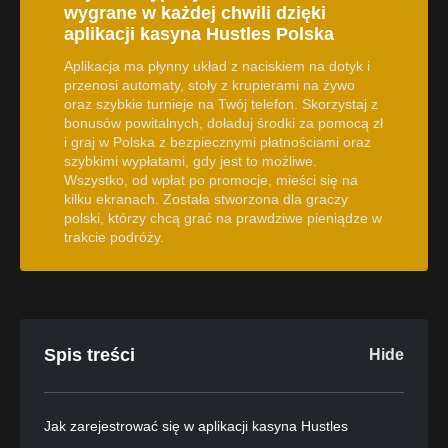
wygrane w każdej chwili dzięki
aplikacji kasyna Hustles Polska
Aplikacja ma płynny układ z naciskiem na dotyk i
przenosi automaty, stoły z krupierami na żywo
oraz szybkie turnieje na Twój telefon. Skorzystaj z
bonusów powitalnych, doładuj środki za pomocą zł
i graj w Polska z bezpiecznymi płatnościami oraz
szybkimi wypłatami, gdy jest to możliwe.
Wszystko, od wpłat po promocje, mieści się na
kilku ekranach. Została stworzona dla graczy
polski, którzy chcą grać na prawdziwe pieniądze w
trakcie podróży.
Spis treści
Hide
Jak zarejestrować się w aplikacji kasyna Hustles