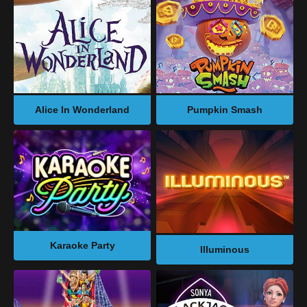
Alice In Wonderland
Pumpkin Smash
Karaoke Party
Illuminous