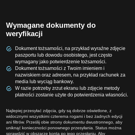
Wymagane dokumenty do
weryfikacji
Dokument tożsamości, na przykład wyraźne zdjęcie
paszportu lub dowodu osobistego, jest często
wymagany jako potwierdzenie tożsamości.
Dokument tożsamości z Twoim imieniem i
nazwiskiem oraz adresem, na przykład rachunek za
media lub wyciąg bankowy.
W razie potrzeby zrzut ekranu lub zdjęcie metody
płatności zostanie użyte do potwierdzenia własności.
Najlepiej przesyłać zdjęcia, gdy są dobrze oświetlone, z
widocznymi wszystkimi czterema rogami i bez żadnych edycji
ani filtrów. Prześlij obie strony dokumentu dwustronnego, aby
uniknąć konieczności ponownego przesyłania. Status można
sprawdzić w obszarze konta po jego przesłaniu. Aby