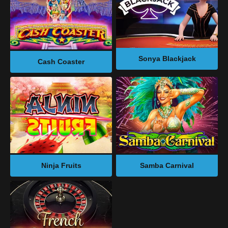
Sonya Blackjack
Cash Coaster
Hot Hot Volcano
Samba Carnival