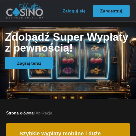
Zaloguj się
Zarejestruj
Zdobądź Super Wypłaty
z pewnością!
Zagraj teraz
Strona główna
Aplikacja
Szybkie wypłaty mobilne i duże