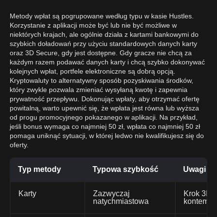
Metody wpłat są pogrupowane według typu w kasie Hustles.
Korzystanie z aplikacji może być lub nie być możliwe w
niektórych krajach, ale ogólnie działa z kartami bankowymi do
szybkich doładowań przy użyciu standardowych danych karty
oraz 3D Secure, gdy jest dostępne. Gdy gracze nie chcą za
każdym razem podawać danych karty i chcą szybko dokonywać
kolejnych wpłat, portfele elektroniczne są dobrą opcją.
Kryptowaluty to alternatywny sposób pozyskiwania środków,
który zwykle pozwala zmieniać wysyłaną kwotę i zapewnia
prywatność przepływu. Dokonując wpłaty, aby otrzymać ofertę
powitalną, warto upewnić się, że wpłata jest równa lub wyższa
od progu promocyjnego pokazanego w aplikacji. Na przykład,
jeśli bonus wymaga co najmniej 50 zł, wpłata co najmniej 50 zł
pomaga uniknąć sytuacji, w której ledwo nie kwalifikujesz się do
oferty.
Typ metody
Typowa szybkość
Uwagi do
Karty
Zazwyczaj
Krok 3D S
natychmiastowa
kontem