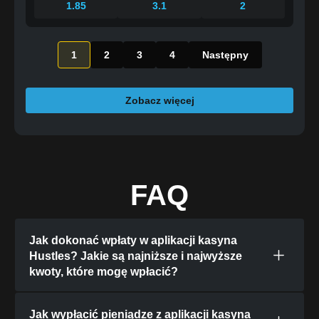
1.85
3.1
2
1
2
3
4
Następny
Zobacz więcej
FAQ
Jak dokonać wpłaty w aplikacji kasyna
Hustles? Jakie są najniższe i najwyższe
kwoty, które mogę wpłacić?
Jak wypłacić pieniądze z aplikacji kasyna