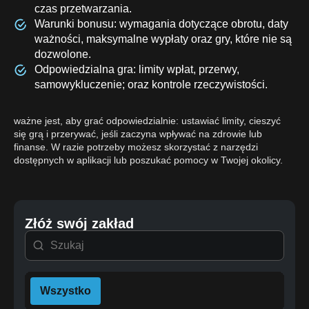
czas przetwarzania.
Warunki bonusu: wymagania dotyczące obrotu, daty
ważności, maksymalne wypłaty oraz gry, które nie są
dozwolone.
Odpowiedzialna gra: limity wpłat, przerwy,
samowykluczenie; oraz kontrole rzeczywistości.
ważne jest, aby grać odpowiedzialnie: ustawiać limity, cieszyć
się grą i przerywać, jeśli zaczyna wpływać na zdrowie lub
finanse. W razie potrzeby możesz skorzystać z narzędzi
dostępnych w aplikacji lub poszukać pomocy w Twojej okolicy.
Złóż swój zakład
Wszystko