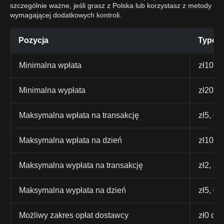
szczególnie ważne, jeśli grasz z Polska lub korzystasz z metody
wymagającej dodatkowych kontroli.
Pozycja
Typow
Minimalna wpłata
zł10 (
Minimalna wypłata
zł20
Maksymalna wpłata na transakcję
zł5, 00
Maksymalna wpłata na dzień
zł10, 0
Maksymalna wypłata na transakcję
zł2, 50
Maksymalna wypłata na dzień
zł5, 00
Możliwy zakres opłat dostawcy
zł0 do 