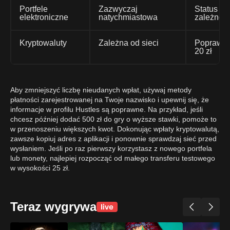
Portfele
Zazwyczaj
Status ko
elektroniczne
natychmiastowa
zależnośc
Kryptowaluty
Zależna od sieci
Poprawna 
20 zł
Aby zmniejszyć liczbę nieudanych wpłat, używaj metody
płatności zarejestrowanej na Twoje nazwisko i upewnij się, że
informacje w profilu Hustles są poprawne. Na przykład, jeśli
chcesz później dodać 500 zł do gry o wyższe stawki, pomoże to
w przenoszeniu większych kwot. Dokonując wpłaty kryptowalutą,
zawsze kopiuj adres z aplikacji i ponownie sprawdzaj sieć przed
wysłaniem. Jeśli po raz pierwszy korzystasz z nowego portfela
lub monety, najlepiej rozpocząć od małego transferu testowego
w wysokości 25 zł.
Teraz wygrywa