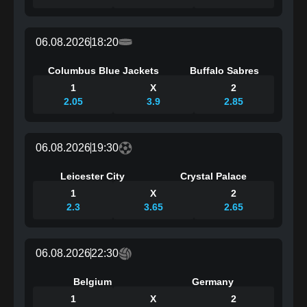
06.08.2026
18:20
Columbus Blue Jackets
Buffalo Sabres
1
X
2
2.05
3.9
2.85
06.08.2026
19:30
Leicester City
Crystal Palace
1
X
2
2.3
3.65
2.65
06.08.2026
22:30
Belgium
Germany
1
X
2